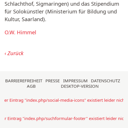
Schlachthof, Sigmaringen) und das Stipendium
für Solokünstler (Ministerium für Bildung und
Kultur, Saarland).
O.W. Himmel
Zurück
Navigation
BARRIEREFREIHEIT
PRESSE
IMPRESSUM
DATENSCHUTZ
AGB
DESKTOP-VERSION
überspringen
Der Eintrag "index.php/social-media-icons" existiert leider nicht.
Der Eintrag "index.php/suchformular-footer" existiert leider nicht