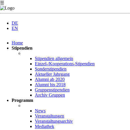
☰
DE
EN
Navigation
Home
überspringen
Stipendien
Stipendien allgemein
Einzel-/Kooperations-Stipendien
Sonderstipendien
Aktueller Jahrgang
Alumni ab 2020
Alumni bis 2018
Gruppenstipendien
Archiv Gruppen
Programm
News
Veranstaltungen
Veranstaltungsarchiv
Mediathek