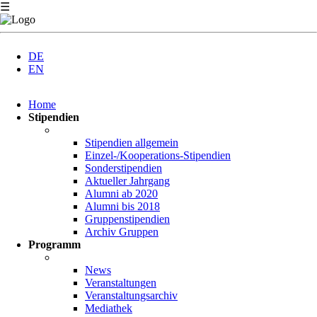
☰
DE
EN
Navigation
Home
überspringen
Stipendien
Stipendien allgemein
Einzel-/Kooperations-Stipendien
Sonderstipendien
Aktueller Jahrgang
Alumni ab 2020
Alumni bis 2018
Gruppenstipendien
Archiv Gruppen
Programm
News
Veranstaltungen
Veranstaltungsarchiv
Mediathek