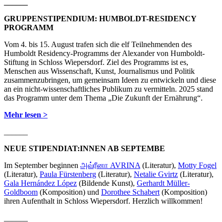
______
GRUPPENSTIPENDIUM: HUMBOLDT-RESIDENCY
PROGRAMM
Vom 4. bis 15. August trafen sich die elf Teilnehmenden des
Humboldt Residency-Programms der Alexander von Humboldt-
Stiftung in Schloss Wiepersdorf. Ziel des Programms ist es,
Menschen aus Wissenschaft, Kunst, Journalismus und Politik
zusammenzubringen, um gemeinsam Ideen zu entwickeln und diese
an ein nicht-wissenschaftliches Publikum zu vermitteln. 2025 stand
das Programm unter dem Thema „Die Zukunft der Ernährung“.
Mehr lesen >
______
NEUE STIPENDIAT:INNEN AB SEPTEMBE
Im September beginnen
அவ்ரீனா AVRINA
(Literatur),
Motty Fogel
(Literatur),
Paula Fürstenberg
(Literatur),
Netalie Gvirtz
(Literatur),
Gala Hernández López
(Bildende Kunst),
Gerhardt Müller-
Goldboom
(Komposition) und
Dorothee Schabert
(Komposition)
ihren Aufenthalt in Schloss Wiepersdorf. Herzlich willkommen!
______