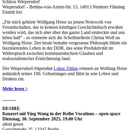
Schloss Wiepersdorf
Wiepersdorf – Bettina-von-Arnim-Str. 13, 14913 Niederer Fläming
Eintritt frei
„Für mich gehörte Wolfgang Heise zu jenem Netzwerk von
Freundschaften, das in keinem künftigen Geschichtsbuch erwähnt
werden wird, das sich aber über das ganze Land erstreckte und uns
leben half“ - so erinnerte sich die Schriftstellerin Christa Wolf an
Wolfgang Heise. Der heute beinahe vergessene Philosoph führte ein
faszinierendes Leben in der DDR, das seine Produktivität im
Widerspruch zwischen kommunistischem Glauben und
realsozialistischer Ernüchterung fand.
Der Wiepersdorf-Stipendiat
Lukas Zittlau
erinnert an Wolfang Heise
anlässlich seines 100. Geburtstages und führt in sein Leben und
Denken ein.
Mehr lesen >
______
DESIRE
Konzert mit Ying Wang in der Reihe Vocations – open space
Dienstag
, 30. September 2025, 19.00 Uhr
silent green
Gerichtstraße 35, 13347 Berlin