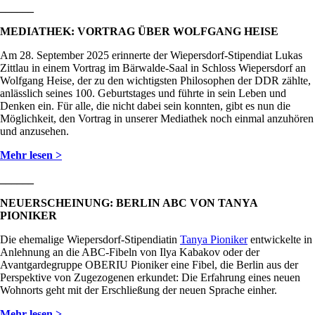
______
MEDIATHEK: VORTRAG ÜBER WOLFGANG HEISE
Am 28. September 2025 erinnerte der Wiepersdorf-Stipendiat Lukas
Zittlau in einem Vortrag im Bärwalde-Saal in Schloss Wiepersdorf an
Wolfgang Heise, der zu den wichtigsten Philosophen der DDR zählte,
anlässlich seines 100. Geburtstages und führte in sein Leben und
Denken ein. Für alle, die nicht dabei sein konnten, gibt es nun die
Möglichkeit, den Vortrag in unserer Mediathek noch einmal anzuhören
und anzusehen.
Mehr lesen >
______
NEUERSCHEINUNG: BERLIN ABC VON TANYA
PIONIKER
Die ehemalige Wiepersdorf-Stipendiatin
Tanya Pioniker
entwickelte in
Anlehnung an die ABC-Fibeln von Ilya Kabakov oder der
Avantgardegruppe OBERIU Pioniker eine Fibel, die Berlin aus der
Perspektive von Zugezogenen erkundet: Die Erfahrung eines neuen
Wohnorts geht mit der Erschließung der neuen Sprache einher.
Mehr lesen >