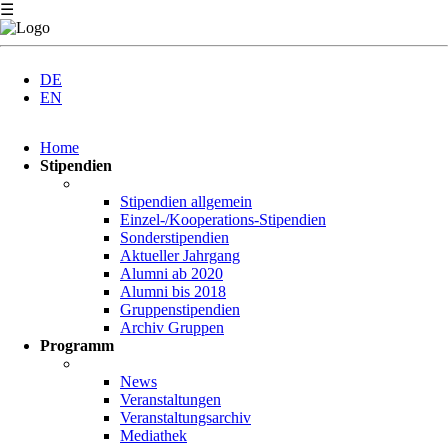
☰
DE
EN
Navigation
Home
überspringen
Stipendien
Stipendien allgemein
Einzel-/Kooperations-Stipendien
Sonderstipendien
Aktueller Jahrgang
Alumni ab 2020
Alumni bis 2018
Gruppenstipendien
Archiv Gruppen
Programm
News
Veranstaltungen
Veranstaltungsarchiv
Mediathek