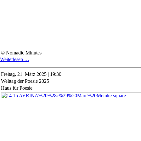
© Nomadic Minutes
Theaterkollektiv
Weiterlesen …
Nomadic
Minutes:
Freitag,
21. März 2025 | 19:30
„To
Welttag der Poesie 2025
Mom,
I
Haus für Poesie
want
to
…“