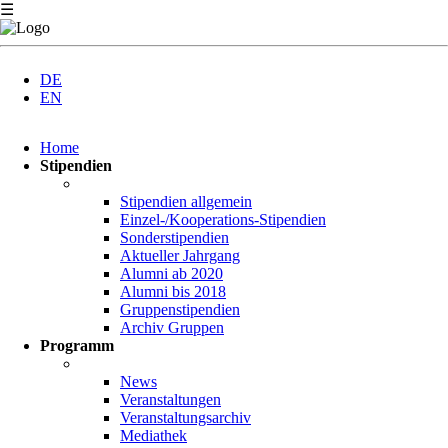
☰
DE
EN
Navigation
Home
überspringen
Stipendien
Stipendien allgemein
Einzel-/Kooperations-Stipendien
Sonderstipendien
Aktueller Jahrgang
Alumni ab 2020
Alumni bis 2018
Gruppenstipendien
Archiv Gruppen
Programm
News
Veranstaltungen
Veranstaltungsarchiv
Mediathek