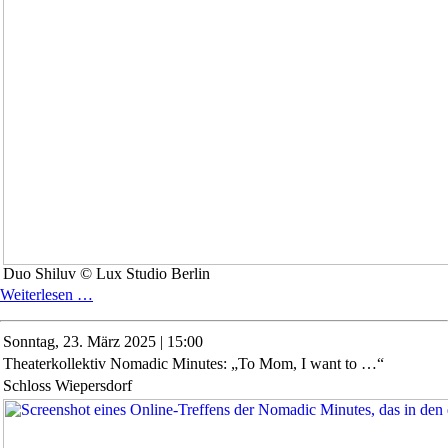
Duo Shiluv © Lux Studio Berlin
Konzert
Weiterlesen …
zum
Geburtstag
Sonntag,
23. März 2025 | 15:00
von
Theaterkollektiv Nomadic Minutes: „To Mom, I want to …“
Bettina
von
Schloss Wiepersdorf
Arnim