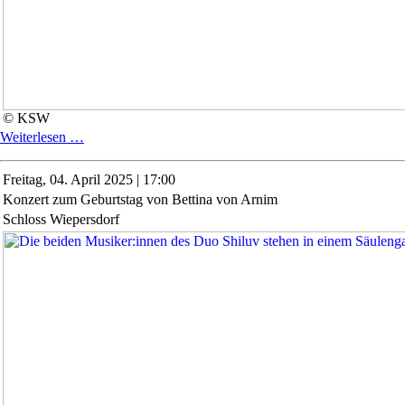
© KSW
Historische
Weiterlesen …
Fahrradtour
durch
Freitag,
04. April 2025 | 17:00
das
Konzert zum Geburtstag von Bettina von Arnim
Ländchen
Bärwalde
Schloss Wiepersdorf