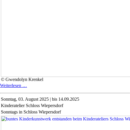
© Gwendolyn Krenkel
Heaven's
Weiterlesen …
Human
Jukebox
Sonntag,
03. August 2025 | bis 14.09.2025
–
Kinderatelier Schloss Wiepersdorf
wir
hören
Sonntags in Schloss Wiepersdorf
was
wir
sehen