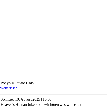
Ponyo © Studio Ghibli
Familienkino:
Weiterlesen …
Ponyo
–
Sonntag,
10. August 2025 | 15:00
Das
Heaven's Human Jukebox – wir hören was wir sehen
große