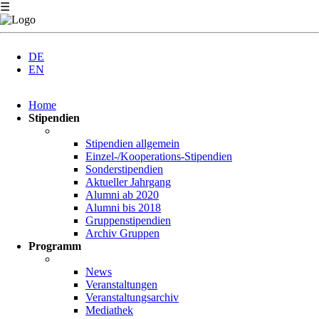
☰
DE
EN
Navigation
Home
überspringen
Stipendien
Stipendien allgemein
Einzel-/Kooperations-Stipendien
Sonderstipendien
Aktueller Jahrgang
Alumni ab 2020
Alumni bis 2018
Gruppenstipendien
Archiv Gruppen
Programm
News
Veranstaltungen
Veranstaltungsarchiv
Mediathek