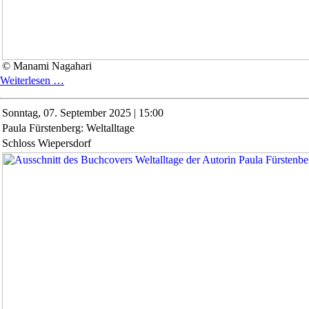
© Manami Nagahari
Konzert
Weiterlesen …
mit
Manami
Sonntag,
07. September 2025 | 15:00
Nagahari
Paula Fürstenberg: Weltalltage
Schloss Wiepersdorf