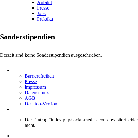
Anfahrt
Presse
Jobs
Praktika
Sonderstipendien
Derzeit sind keine Sonderstipendien ausgeschrieben.
Navigation
überspringen
Barrierefreiheit
Presse
Impressum
Datenschutz
AGB
Desktop-Version
Der Eintrag "index.php/social-media-icons" existiert leider
nicht.