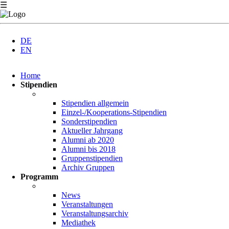
☰
DE
EN
Navigation
Home
überspringen
Stipendien
Stipendien allgemein
Einzel-/Kooperations-Stipendien
Sonderstipendien
Aktueller Jahrgang
Alumni ab 2020
Alumni bis 2018
Gruppenstipendien
Archiv Gruppen
Programm
News
Veranstaltungen
Veranstaltungsarchiv
Mediathek