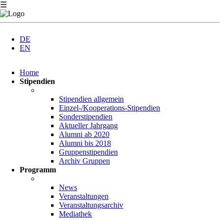
☰
DE
EN
Navigation
Home
überspringen
Stipendien
Stipendien allgemein
Einzel-/Kooperations-Stipendien
Sonderstipendien
Aktueller Jahrgang
Alumni ab 2020
Alumni bis 2018
Gruppenstipendien
Archiv Gruppen
Programm
News
Veranstaltungen
Veranstaltungsarchiv
Mediathek