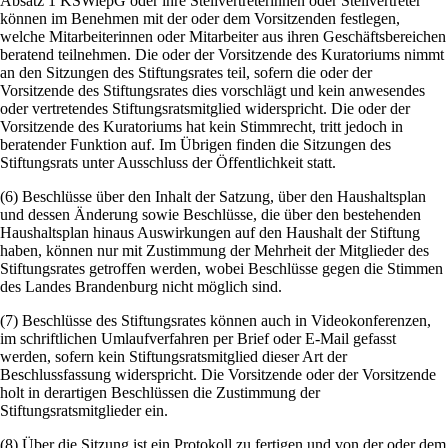
Absatz 1 KSWiepG oder ihre Stellvertreterinnen oder Stellvertreter
können im Benehmen mit der oder dem Vorsitzenden festlegen,
welche Mitarbeiterinnen oder Mitarbeiter aus ihren Geschäftsbereichen
beratend teilnehmen. Die oder der Vorsitzende des Kuratoriums nimmt
an den Sitzungen des Stiftungsrates teil, sofern die oder der
Vorsitzende des Stiftungsrates dies vorschlägt und kein anwesendes
oder vertretendes Stiftungsratsmitglied widerspricht. Die oder der
Vorsitzende des Kuratoriums hat kein Stimmrecht, tritt jedoch in
beratender Funktion auf. Im Übrigen finden die Sitzungen des
Stiftungsrats unter Ausschluss der Öffentlichkeit statt.
(6) Beschlüsse über den Inhalt der Satzung, über den Haushaltsplan
und dessen Änderung sowie Beschlüsse, die über den bestehenden
Haushaltsplan hinaus Auswirkungen auf den Haushalt der Stiftung
haben, können nur mit Zustimmung der Mehrheit der Mitglieder des
Stiftungsrates getroffen werden, wobei Beschlüsse gegen die Stimmen
des Landes Brandenburg nicht möglich sind.
(7) Beschlüsse des Stiftungsrates können auch in Videokonferenzen,
im schriftlichen Umlaufverfahren per Brief oder E-Mail gefasst
werden, sofern kein Stiftungsratsmitglied dieser Art der
Beschlussfassung widerspricht. Die Vorsitzende oder der Vorsitzende
holt in derartigen Beschlüssen die Zustimmung der
Stiftungsratsmitglieder ein.
(8) Über die Sitzung ist ein Protokoll zu fertigen und von der oder dem