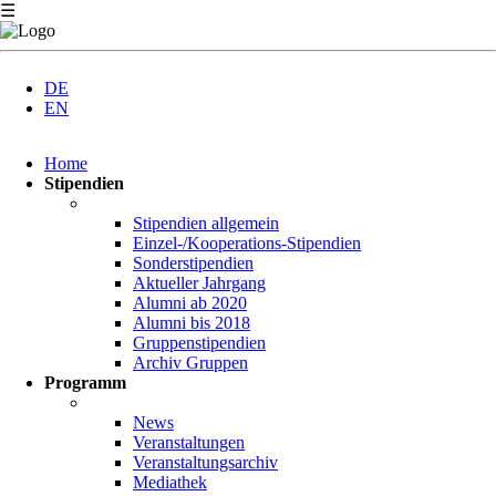
☰
DE
EN
Navigation
Home
überspringen
Stipendien
Stipendien allgemein
Einzel-/Kooperations-Stipendien
Sonderstipendien
Aktueller Jahrgang
Alumni ab 2020
Alumni bis 2018
Gruppenstipendien
Archiv Gruppen
Programm
News
Veranstaltungen
Veranstaltungsarchiv
Mediathek