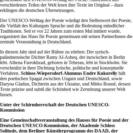
verschiedenen Teilen der Welt lesen ihre Texte im Original – dazu
erklingen die deutschen Übersetzungen.
Der UNESCO-Welttag der Poesie würdigt den Stellenwert der Poesie,
die Vielfalt des Kulturguts Sprache und die Bedeutung mündlicher
Traditionen. Seit er vor 22 Jahren zum ersten Mal initiiert wurde,
organisiert das Haus für Poesie gemeinsam mit seinen PartnerInnen die
zentrale Veranstaltung in Deutschland.
In diesem Jahr sind auf der Bühne zu erleben: Der syrisch-
palästinensische Dichter Ramy Al-Asheq, der inzwischen in Berlin
lebt. Athena Farrokhzad, geboren in Teheran, lebt in Stockholm. Sie
verschmilzt in ihrer Dichtung lyrische, politische und konzeptuelle
Verfahren.
Schloss-Wiepersdorf-Alumnus Endre Kukorelly
hält
den poetischen Spagat zwischen Ungarn und Deutschland, sowie
Daryna Gladun, Dichterin aus der Ukraine, und Mirko Bonné, dessen
Texte präzise und subtil die Schönheit wie Zerstörung unserer Welt
fassen.
Unter der Schirmherrschaft der Deutschen UNESCO-
Kommission
Eine Gemeinschaftsveranstaltung des Hauses für Poesie und der
Deutschen UNESCO-Kommission, der Akademie Schloss
Solitude, dem Berliner Künstlerprogramm des DAAD, der