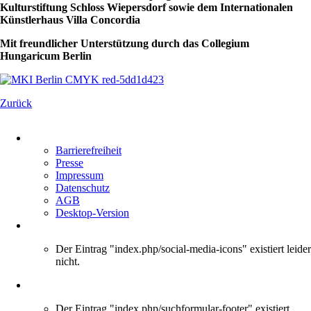
Kulturstiftung Schloss Wiepersdorf sowie dem Internationalen
Künstlerhaus Villa Concordia
Mit freundlicher Unterstützung durch das Collegium
Hungaricum Berlin
Zurück
Navigation
überspringen
Barrierefreiheit
Presse
Impressum
Datenschutz
AGB
Desktop-Version
Der Eintrag "index.php/social-media-icons" existiert leider
nicht.
Der Eintrag "index.php/suchformular-footer" existiert