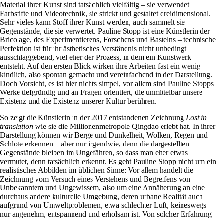
Material ihrer Kunst sind tatsächlich vielfältig – sie verwendet
Farbstifte und Videotechnik, sie strickt und gestaltet dreidimensional.
Sehr vieles kann Stoff ihrer Kunst werden, auch sammelt sie
Gegenstände, die sie verwertet. Pauline Stopp ist eine Künstlerin der
Bricolage, des Experimentierens, Forschens und Bastelns – technische
Perfektion ist für ihr ästhetisches Verständnis nicht unbedingt
ausschlaggebend, viel eher der Prozess, in dem ein Kunstwerk
entsteht. Auf den ersten Blick wirken ihre Arbeiten fast ein wenig
kindlich, also spontan gemacht und vereinfachend in der Darstellung.
Doch Vorsicht, es ist hier nichts simpel, vor allem sind Pauline Stopps
Werke tiefgründig und an Fragen orientiert, die unmittelbar unsere
Existenz und die Existenz unserer Kultur berühren.
So zeigt die Künstlerin in der 2017 entstandenen Zeichnung
Lost in
translation
wie sie die Millionenmetropole Qingdao erlebt hat. In ihrer
Darstellung können wir Berge und Dunkelheit, Wolken, Regen und
Schlote erkennen – aber nur irgendwie, denn die dargestellten
Gegenstände bleiben im Ungefähren, so dass man eher etwas
vermutet, denn tatsächlich erkennt. Es geht Pauline Stopp nicht um ein
realistisches Abbilden im üblichen Sinne: Vor allem handelt die
Zeichnung vom Versuch eines Verstehens und Begreifens von
Unbekanntem und Ungewissem, also um eine Annäherung an eine
durchaus andere kulturelle Umgebung, deren urbane Realität auch
aufgrund von Umweltproblemen, etwa schlechter Luft, keineswegs
nur angenehm, entspannend und erholsam ist. Von solcher Erfahrung