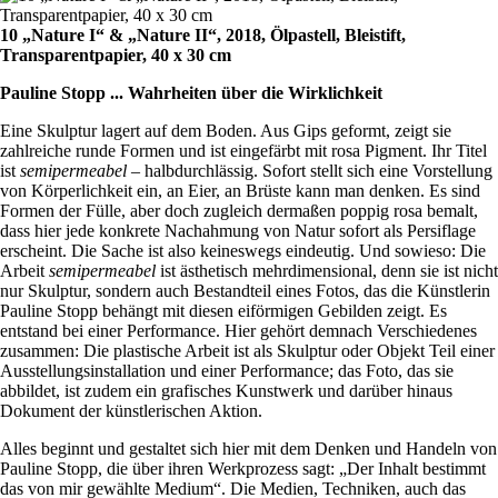
10 „Nature I“ & „Nature II“, 2018, Ölpastell, Bleistift,
Transparentpapier, 40 x 30 cm
Pauline Stopp ... Wahrheiten über die Wirklichkeit
Eine Skulptur lagert auf dem Boden. Aus Gips geformt, zeigt sie
zahlreiche runde Formen und ist eingefärbt mit rosa Pigment. Ihr Titel
ist
semipermeabel
– halbdurchlässig. Sofort stellt sich eine Vorstellung
von Körperlichkeit ein, an Eier, an Brüste kann man denken. Es sind
Formen der Fülle, aber doch zugleich dermaßen poppig rosa bemalt,
dass hier jede konkrete Nachahmung von Natur sofort als Persiflage
erscheint. Die Sache ist also keineswegs eindeutig. Und sowieso: Die
Arbeit
semipermeabel
ist ästhetisch mehrdimensional, denn sie ist nicht
nur Skulptur, sondern auch Bestandteil eines Fotos, das die Künstlerin
Pauline Stopp behängt mit diesen eiförmigen Gebilden zeigt. Es
entstand bei einer Performance. Hier gehört demnach Verschiedenes
zusammen: Die plastische Arbeit ist als Skulptur oder Objekt Teil einer
Ausstellungsinstallation und einer Performance; das Foto, das sie
abbildet, ist zudem ein grafisches Kunstwerk und darüber hinaus
Dokument der künstlerischen Aktion.
Alles beginnt und gestaltet sich hier mit dem Denken und Handeln von
Pauline Stopp, die über ihren Werkprozess sagt: „Der Inhalt bestimmt
das von mir gewählte Medium“. Die Medien, Techniken, auch das