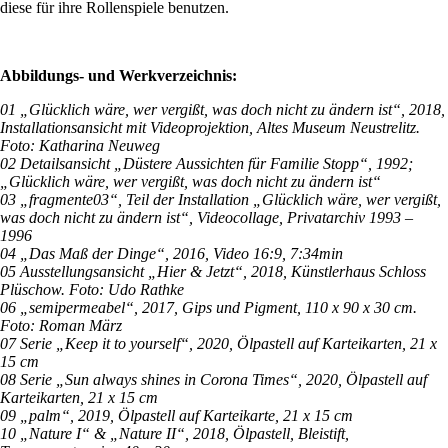
diese für ihre Rollenspiele benutzen.
Abbildungs- und Werkverzeichnis:
01 „Glücklich wäre, wer vergißt, was doch nicht zu ändern ist“, 2018,
Installationsansicht mit Videoprojektion, Altes Museum Neustrelitz.
Foto: Katharina Neuweg
02 Detailsansicht „Düstere Aussichten für Familie Stopp“, 1992;
„Glücklich wäre, wer vergißt, was doch nicht zu ändern ist“
03 „fragmente03“, Teil der Installation „Glücklich wäre, wer vergißt,
was doch nicht zu ändern ist“, Videocollage, Privatarchiv 1993 –
1996
04 „Das Maß der Dinge“, 2016, Video 16:9, 7:34min
05 Ausstellungsansicht „Hier & Jetzt“, 2018, Künstlerhaus Schloss
Plüschow.
Foto: Udo Rathke
06 „semipermeabel“, 2017, Gips und Pigment, 110 x 90 x 30 cm.
Foto: Roman März
07 Serie „Keep it to yourself“, 2020, Ölpastell auf Karteikarten, 21 x
15 cm
08 Serie „Sun always shines in Corona Times“, 2020, Ölpastell auf
Karteikarten, 21 x 15 cm
09 „palm“, 2019, Ölpastell auf Karteikarte, 21 x 15 cm
10 „Nature I“ & „Nature II“, 2018, Ölpastell, Bleistift,