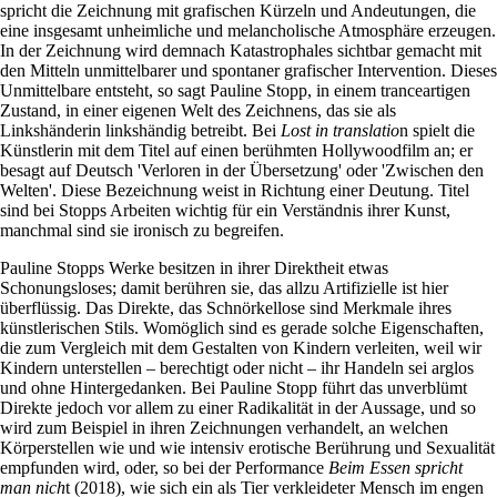
spricht die Zeichnung mit grafischen Kürzeln und Andeutungen, die
eine insgesamt unheimliche und melancholische Atmosphäre erzeugen.
In der Zeichnung wird demnach Katastrophales sichtbar gemacht mit
den Mitteln unmittelbarer und spontaner grafischer Intervention. Dieses
Unmittelbare entsteht, so sagt Pauline Stopp, in einem tranceartigen
Zustand, in einer eigenen Welt des Zeichnens, das sie als
Linkshänderin linkshändig betreibt. Bei
Lost in translatio
n spielt die
Künstlerin mit dem Titel auf einen berühmten Hollywoodfilm an; er
besagt auf Deutsch 'Verloren in der Übersetzung' oder 'Zwischen den
Welten'. Diese Bezeichnung weist in Richtung einer Deutung. Titel
sind bei Stopps Arbeiten wichtig für ein Verständnis ihrer Kunst,
manchmal sind sie ironisch zu begreifen.
Pauline Stopps Werke besitzen in ihrer Direktheit etwas
Schonungsloses; damit berühren sie, das allzu Artifizielle ist hier
überflüssig. Das Direkte, das Schnörkellose sind Merkmale ihres
künstlerischen Stils. Womöglich sind es gerade solche Eigenschaften,
die zum Vergleich mit dem Gestalten von Kindern verleiten, weil wir
Kindern unterstellen – berechtigt oder nicht – ihr Handeln sei arglos
und ohne Hintergedanken. Bei Pauline Stopp führt das unverblümt
Direkte jedoch vor allem zu einer Radikalität in der Aussage, und so
wird zum Beispiel in ihren Zeichnungen verhandelt, an welchen
Körperstellen wie und wie intensiv erotische Berührung und Sexualität
empfunden wird, oder, so bei der Performance
Beim Essen spricht
man nich
t (2018), wie sich ein als Tier verkleideter Mensch im engen