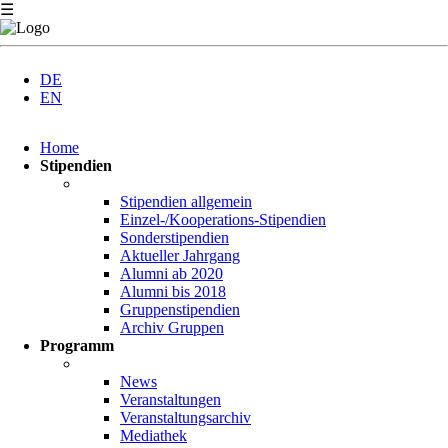
☰
DE
EN
Navigation
Home
überspringen
Stipendien
Stipendien allgemein
Einzel-/Kooperations-Stipendien
Sonderstipendien
Aktueller Jahrgang
Alumni ab 2020
Alumni bis 2018
Gruppenstipendien
Archiv Gruppen
Programm
News
Veranstaltungen
Veranstaltungsarchiv
Mediathek