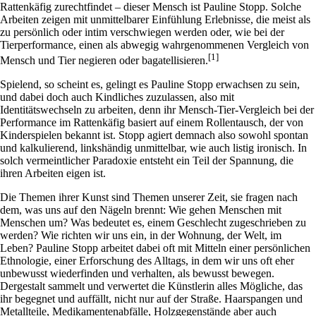
Rattenkäfig zurechtfindet – dieser Mensch ist Pauline Stopp. Solche
Arbeiten zeigen mit unmittelbarer Einfühlung Erlebnisse, die meist als
zu persönlich oder intim verschwiegen werden oder, wie bei der
Tierperformance, einen als abwegig wahrgenommenen Vergleich von
[1]
Mensch und Tier negieren oder bagatellisieren.
Spielend, so scheint es, gelingt es Pauline Stopp erwachsen zu sein,
und dabei doch auch Kindliches zuzulassen, also mit
Identitätswechseln zu arbeiten, denn ihr Mensch-Tier-Vergleich bei der
Performance im Rattenkäfig basiert auf einem Rollentausch, der von
Kinderspielen bekannt ist. Stopp agiert demnach also sowohl spontan
und kalkulierend, linkshändig unmittelbar, wie auch listig ironisch. In
solch vermeintlicher Paradoxie entsteht ein Teil der Spannung, die
ihren Arbeiten eigen ist.
Die Themen ihrer Kunst sind Themen unserer Zeit, sie fragen nach
dem, was uns auf den Nägeln brennt: Wie gehen Menschen mit
Menschen um? Was bedeutet es, einem Geschlecht zugeschrieben zu
werden? Wie richten wir uns ein, in der Wohnung, der Welt, im
Leben? Pauline Stopp arbeitet dabei oft mit Mitteln einer persönlichen
Ethnologie, einer Erforschung des Alltags, in dem wir uns oft eher
unbewusst wiederfinden und verhalten, als bewusst bewegen.
Dergestalt sammelt und verwertet die Künstlerin alles Mögliche, das
ihr begegnet und auffällt, nicht nur auf der Straße. Haarspangen und
Metallteile, Medikamentenabfälle, Holzgegenstände aber auch