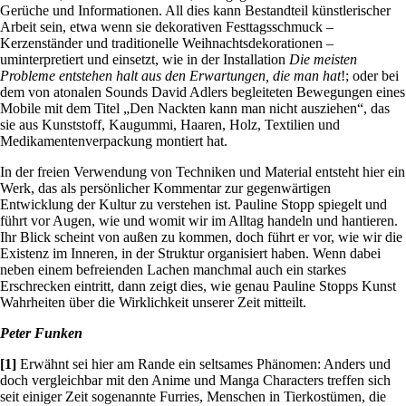
Gerüche und Informationen. All dies kann Bestandteil künstlerischer
Arbeit sein, etwa wenn sie dekorativen Festtagsschmuck –
Kerzenständer und traditionelle Weihnachtsdekorationen –
uminterpretiert und einsetzt, wie in der Installation
Die meisten
Probleme entstehen halt aus den Erwartungen, die man hat
!; oder bei
dem von atonalen Sounds David Adlers begleiteten Bewegungen eines
Mobile mit dem Titel „Den Nackten kann man nicht ausziehen“, das
sie aus Kunststoff, Kaugummi, Haaren, Holz, Textilien und
Medikamentenverpackung montiert hat.
In der freien Verwendung von Techniken und Material entsteht hier ein
Werk, das als persönlicher Kommentar zur gegenwärtigen
Entwicklung der Kultur zu verstehen ist. Pauline Stopp spiegelt und
führt vor Augen, wie und womit wir im Alltag handeln und hantieren.
Ihr Blick scheint von außen zu kommen, doch führt er vor, wie wir die
Existenz im Inneren, in der Struktur organisiert haben. Wenn dabei
neben einem befreienden Lachen manchmal auch ein starkes
Erschrecken eintritt, dann zeigt dies, wie genau Pauline Stopps Kunst
Wahrheiten über die Wirklichkeit unserer Zeit mitteilt.
Peter Funken
[1]
Erwähnt sei hier am Rande ein seltsames Phänomen: Anders und
doch vergleichbar mit den Anime und Manga Characters treffen sich
seit einiger Zeit sogenannte Furries, Menschen in Tierkostümen, die