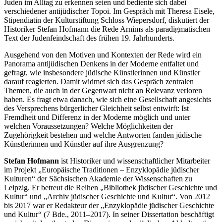
Juden im Alltag zu erkennen seien und bediente sich dabei
verschiedener antijüdischer Topoi. Im Gespräch mit Theresa Eisele,
Stipendiatin der Kulturstiftung Schloss Wiepersdorf, diskutiert der
Historiker Stefan Hofmann die Rede Arnims als paradigmatischen
Text der Judenfeindschaft des frühen 19. Jahrhunderts.
Ausgehend von den Motiven und Kontexten der Rede wird ein
Panorama antijüdischen Denkens in der Moderne entfaltet und
gefragt, wie insbesondere jüdische Künstlerinnen und Künstler
darauf reagierten. Damit widmet sich das Gespräch zentralen
Themen, die auch in der Gegenwart nicht an Relevanz verloren
haben. Es fragt etwa danach, wie sich eine Gesellschaft angesichts
des Versprechens bürgerlicher Gleichheit selbst entwirft: Ist
Fremdheit und Differenz in der Moderne möglich und unter
welchen Voraussetzungen? Welche Möglichkeiten der
Zugehörigkeit bestehen und welche Antworten fanden jüdische
Künstlerinnen und Künstler auf ihre Ausgrenzung?
Stefan Hofmann
ist Historiker und wissenschaftlicher Mitarbeiter
im Projekt „Europäische Traditionen – Enzyklopädie jüdischer
Kulturen“ der Sächsischen Akademie der Wissenschaften zu
Leipzig. Er betreut die Reihen „Bibliothek jüdischer Geschichte und
Kultur“ und „Archiv jüdischer Geschichte und Kultur“. Von 2012
bis 2017 war er Redakteur der „Enzyklopädie jüdischer Geschichte
und Kultur“ (7 Bde., 2011–2017). In seiner Dissertation beschäftigt