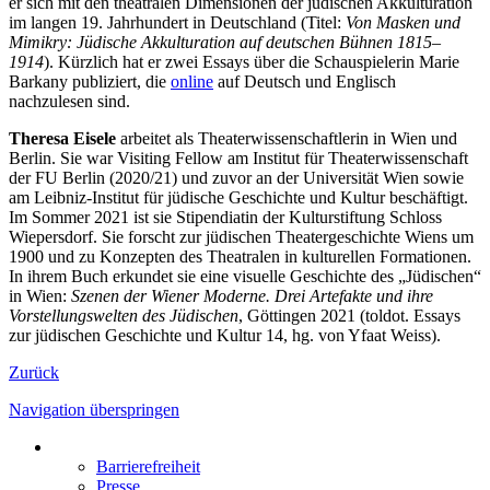
er sich mit den theatralen Dimensionen der jüdischen Akkulturation
im langen 19. Jahrhundert in Deutschland (Titel:
Von Masken und
Mimikry: Jüdische Akkulturation auf deutschen Bühnen 1815–
1914
). Kürzlich hat er zwei Essays über die Schauspielerin Marie
Barkany publiziert, die
online
auf Deutsch und Englisch
nachzulesen sind.
Theresa Eisele
arbeitet als Theaterwissenschaftlerin in Wien und
Berlin. Sie war Visiting Fellow am Institut für Theaterwissenschaft
der FU Berlin (2020/21) und zuvor an der Universität Wien sowie
am Leibniz-Institut für jüdische Geschichte und Kultur beschäftigt.
Im Sommer 2021 ist sie Stipendiatin der Kulturstiftung Schloss
Wiepersdorf. Sie forscht zur jüdischen Theatergeschichte Wiens um
1900 und zu Konzepten des Theatralen in kulturellen Formationen.
In ihrem Buch erkundet sie eine visuelle Geschichte des „Jüdischen“
in Wien:
Szenen der Wiener Moderne. Drei Artefakte und ihre
Vorstellungswelten des Jüdischen
, Göttingen 2021 (toldot. Essays
zur jüdischen Geschichte und Kultur 14, hg. von Yfaat Weiss).
Zurück
Navigation überspringen
Barrierefreiheit
Presse