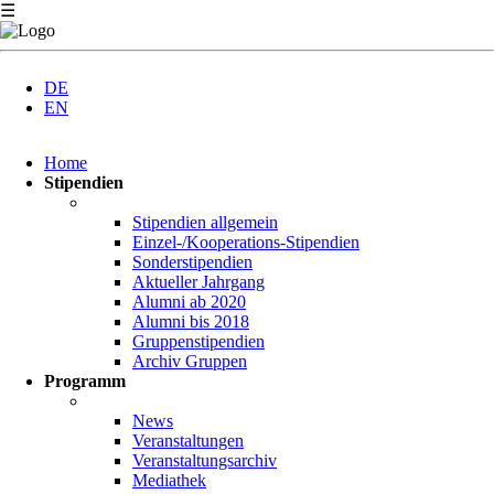
☰
DE
EN
Navigation
Home
überspringen
Stipendien
Stipendien allgemein
Einzel-/Kooperations-Stipendien
Sonderstipendien
Aktueller Jahrgang
Alumni ab 2020
Alumni bis 2018
Gruppenstipendien
Archiv Gruppen
Programm
News
Veranstaltungen
Veranstaltungsarchiv
Mediathek