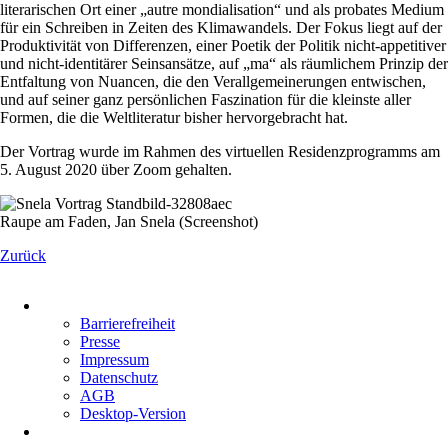
literarischen Ort einer „autre mondialisation“ und als probates Medium
für ein Schreiben in Zeiten des Klimawandels. Der Fokus liegt auf der
Produktivität von Differenzen, einer Poetik der Politik nicht-appetitiver
und nicht-identitärer Seinsansätze, auf „ma“ als räumlichem Prinzip der
Entfaltung von Nuancen, die den Verallgemeinerungen entwischen,
und auf seiner ganz persönlichen Faszination für die kleinste aller
Formen, die die Weltliteratur bisher hervorgebracht hat.
Der Vortrag wurde im Rahmen des virtuellen Residenzprogramms am
5. August 2020 über Zoom gehalten.
Raupe am Faden, Jan Snela (Screenshot)
Zurück
Navigation
überspringen
Barrierefreiheit
Presse
Impressum
Datenschutz
AGB
Desktop-Version