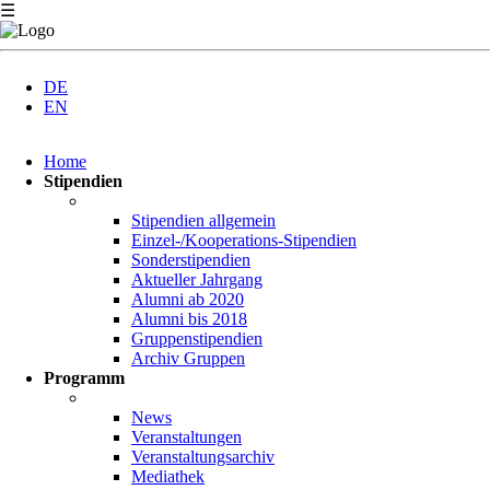
☰
DE
EN
Navigation
Home
überspringen
Stipendien
Stipendien allgemein
Einzel-/Kooperations-Stipendien
Sonderstipendien
Aktueller Jahrgang
Alumni ab 2020
Alumni bis 2018
Gruppenstipendien
Archiv Gruppen
Programm
News
Veranstaltungen
Veranstaltungsarchiv
Mediathek