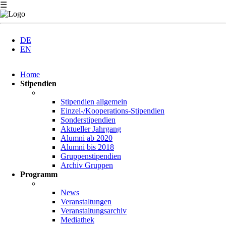
☰
DE
EN
Navigation
Home
überspringen
Stipendien
Stipendien allgemein
Einzel-/Kooperations-Stipendien
Sonderstipendien
Aktueller Jahrgang
Alumni ab 2020
Alumni bis 2018
Gruppenstipendien
Archiv Gruppen
Programm
News
Veranstaltungen
Veranstaltungsarchiv
Mediathek