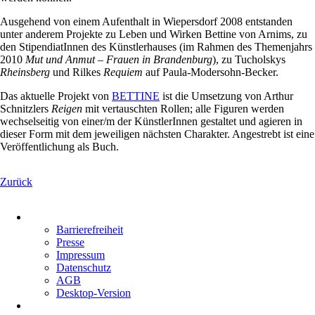
Ausgehend von einem Aufenthalt in Wiepersdorf 2008 entstanden
unter anderem Projekte zu Leben und Wirken Bettine von Arnims, zu
den StipendiatInnen des Künstlerhauses (im Rahmen des Themenjahrs
2010
Mut und Anmut – Frauen in Brandenburg
), zu Tucholskys
Rheinsberg
und Rilkes
Requiem
auf Paula-Modersohn-Becker.
Das aktuelle Projekt von
BETTINE
ist die Umsetzung von Arthur
Schnitzlers
Reigen
mit vertauschten Rollen; alle Figuren werden
wechselseitig von einer/m der KünstlerInnen gestaltet und agieren in
dieser Form mit dem jeweiligen nächsten Charakter. Angestrebt ist eine
Veröffentlichung als Buch.
Zurück
Navigation
überspringen
Barrierefreiheit
Presse
Impressum
Datenschutz
AGB
Desktop-Version