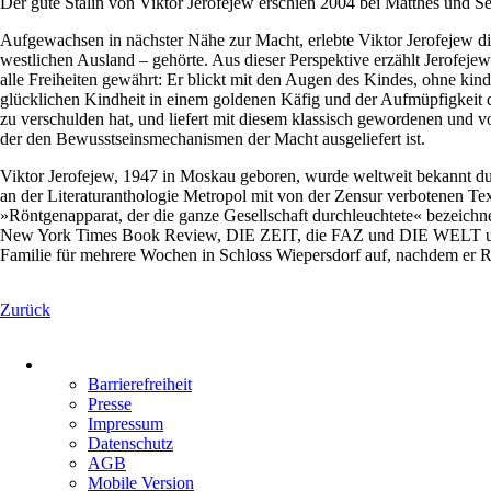
Der gute Stalin von Viktor Jerofejew erschien 2004 bei Matthes und Se
Aufgewachsen in nächster Nähe zur Macht, erlebte Viktor Jerofejew die 
westlichen Ausland – gehörte. Aus dieser Perspektive erzählt Jerofej
alle Freiheiten gewährt: Er blickt mit den Augen des Kindes, ohne kind
glücklichen Kindheit in einem goldenen Käfig und der Aufmüpfigkeit des
zu verschulden hat, und liefert mit diesem klassisch gewordenen und v
der den Bewusstseinsmechanismen der Macht ausgeliefert ist.
Viktor Jerofejew, 1947 in Moskau geboren, wurde weltweit bekannt d
an der Literaturanthologie Metropol mit von der Zensur verbotenen 
»Röntgenapparat, der die ganze Gesellschaft durchleuchtete« bezeichn
New York Times Book Review, DIE ZEIT, die FAZ und DIE WELT und gilt 
Familie für mehrere Wochen in Schloss Wiepersdorf auf, nachdem er Ru
Zurück
Navigation
überspringen
Barrierefreiheit
Presse
Impressum
Datenschutz
AGB
Mobile Version