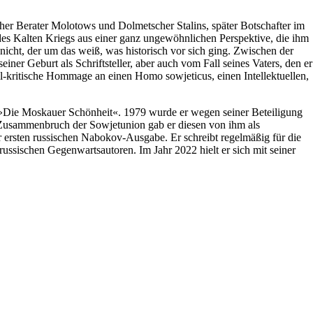
scher Berater Molotows und Dolmetscher Stalins, später Botschafter im
des Kalten Kriegs aus einer ganz ungewöhnlichen Perspektive, die ihm
nicht, der um das weiß, was historisch vor sich ging. Zwischen der
er Geburt als Schriftsteller, aber auch vom Fall seines Vaters, den er
ll-kritische Hommage an einen Homo sowjeticus, einen Intellektuellen,
 »Die Moskauer Schönheit«. 1979 wurde er wegen seiner Beteiligung
 Zusammenbruch der Sowjetunion gab er diesen von ihm als
 ersten russischen Nabokov-Ausgabe. Er schreibt regelmäßig für die
ssischen Gegenwartsautoren. Im Jahr 2022 hielt er sich mit seiner