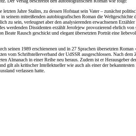
itz. Der Verlag beschreibt den autobiografischen Roman wie folgt:
letzten Jahre Stalins, zu dessen Hofstaat sein Vater – zunächst politi
ew in seinem mitreißenden autobiografischen Roman die Weltgeschichte 
lich zu sein, verleugnet aber den analysierenden erwachsenen Erzähler 
 werdenden Dissidenten erzählt Jerofejew provozierend ehrlich von sein
on Beate Rausch geschickt und elegant übersetzten Porträt eine liebevo
urch seinen 1989 erschienenen und in 27 Sprachen übersetzten Roman
Texten vom Schriftstellerverband der UdSSR ausgeschlossen. Nach dem
eten Almanach in einer Reihe neu heraus. Zudem ist er Herausgeber der
als kritischer Intellektueller wie auch als einer der bekanntesten ru
ssland verlassen hatte.