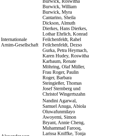
Burwick, Roswitha
Burwick, William
Burwick, Myra
Cantarino, Sheila
Dickson, Almuth
Dierkes, Hans Dierkes,
Lothar Ehrlich, Konrad
Internationale
Feilchenfeldt, Rahel
Arnim-Gesellschaft
Feilchenfeldt, Dezso
Gurka, Petra Heymach,
Karen Hudey, Roswitha
Karbaum, Renate
Möhring, Olaf Müller,
Frau Roger, Paulin
Roger, Barbara
Steingießer, Thomas
Josef Sternberg und
Christof Wingertszahn
Nandini Agarwal,
Samuel Anuga, Abiola
Oluwafunmilayo
Awoyemi, Simon
Bryant, Annie Cheng,
Muhammad Farooq,
Larissa Kniffke, Tonja