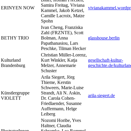
Samira Freitag, Viviana
ERINYEN NOW
vivianakammel.wordpr
Kammel, Jakob Ketzel,
Camille Lacroix, Matze
Spohn
Ivan Cheng, Franziska
Zahl (FRZNTE), Scott
BETHY TRIO
Bolman, Anna
glasshouse.berlin
Papathanasiou, Lars
Peschke, Tilman Hecker
Christian Müller-Lorenz,
Kulturland
Kurt Winkler, Katja
gesellschaft-kultur-
Brandenburg
Melzer, Annemarie
geschichte.de/kulturla
Schuster
Arila Siegert, Jörg
Thieme, Kerstin
Schweers, Marie-Luise
Künstlergruppe
Strandt, Ali N. Askin,
arila-siegert.de
VIOLETT
Dr. Carola Cohen-
Friedlaender, Susanne
Auffermann, Helge
Leiberg
Nozomi Horibe, Yves
Haltner, Claudia
IllustratorInnen-
Schramke, Lea Rommel,