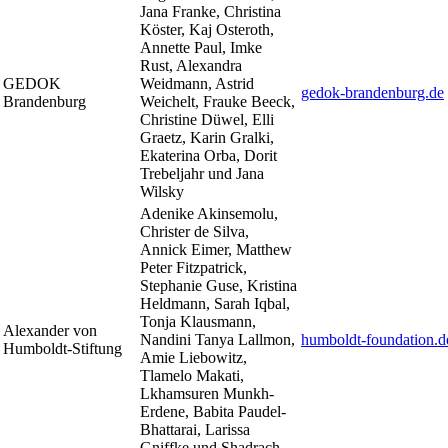
Jana Franke, Christina
Köster, Kaj Osteroth,
Annette Paul, Imke
Rust, Alexandra
GEDOK
Weidmann, Astrid
gedok-brandenburg.de
Brandenburg
Weichelt, Frauke Beeck,
Christine Düwel, Elli
Graetz, Karin Gralki,
Ekaterina Orba, Dorit
Trebeljahr und Jana
Wilsky
Adenike Akinsemolu,
Christer de Silva,
Annick Eimer, Matthew
Peter Fitzpatrick,
Stephanie Guse, Kristina
Heldmann, Sarah Iqbal,
Tonja Klausmann,
Alexander von
Nandini Tanya Lallmon,
humboldt-foundation.d
Humboldt-Stiftung
Amie Liebowitz,
Tlamelo Makati,
Lkhamsuren Munkh-
Erdene, Babita Paudel-
Bhattarai, Larissa
Gniffke und Shadrach