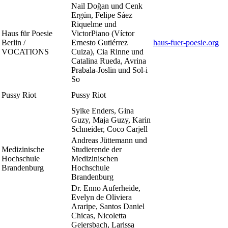
Nail Doğan und Cenk
Ergün, Felipe Sáez
Riquelme und
Haus für Poesie
VictorPiano (Víctor
Berlin /
Ernesto Gutiérrez
haus-fuer-poesie.org
VOCATIONS
Cuiza), Cia Rinne und
Catalina Rueda, Avrina
Prabala-Joslin und Sol-i
So
Pussy Riot
Pussy Riot
Sylke Enders, Gina
Guzy, Maja Guzy, Karin
Schneider, Coco Carjell
Andreas Jüttemann und
Medizinische
Studierende der
Hochschule
Medizinischen
Brandenburg
Hochschule
Brandenburg
Dr. Enno Auferheide,
Evelyn de Oliviera
Araripe, Santos Daniel
Chicas, Nicoletta
Geiersbach, Larissa