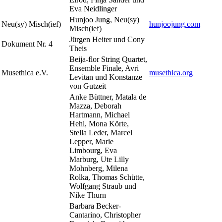
Eva Neidlinger
Hunjoo Jung, Neu(sy)
Neu(sy) Misch(ief)
hunjoojung.com
Misch(ief)
Jürgen Heiter und Cony
Dokument Nr. 4
Theis
Beija-flor String Quartet,
Ensemble Finale, Avri
Musethica e.V.
musethica.org
Levitan und Konstanze
von Gutzeit
Anke Büttner, Matala de
Mazza, Deborah
Hartmann, Michael
Hehl, Mona Körte,
Stella Leder, Marcel
Lepper, Marie
Limbourg, Eva
Marburg, Ute Lilly
Mohnberg, Milena
Rolka, Thomas Schütte,
Wolfgang Straub und
Nike Thurn
Barbara Becker-
Cantarino, Christopher