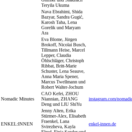
Teryila Ukuma
Nava Ebrahimi, Shida
Bazyar, Sandra Gugić,
Karosh Taha, Lena
Gorelik und Maryam
Ara
Eva Blome, Jürgen
Brokoff, Nicolai Busch,
Tillmann Heise, Marcel
Lepper, Claudia
Öhlschläger, Christoph
Ribbat, Britt-Marie
Schuster, Lena Seauve,
Anna Maria Spener,
Marcus Twellmann und
Robert Walter-Jochum
CAO Kefei, ZHOU
Nomadic Minutes
Niannian, ZHANG
instagram.com/nomadic
Deng und LIU ShiYu
Jenny Alten, Erika
Stürmer-Alex, Elisabeth
Fraenkel, Lana
ENKEL:INNEN
enkel-innen.de
Svirezheva, Kayla
Elrod, Finja Sander und