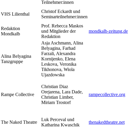
Teilnehmer:innen
Christof Eckardt und
VHS Lilienthal
Seminarteilnehmer:innen
Prof. Rebecca Maskos
Redaktion
und Mitglieder der
mondkalb-zeitung.de
Mondkalb
Redaktion
Asja Aschmann, Alina
Belyagina, Farhad
Farzali, Alexandra
Alina Belyagina
Kornijenko, Elena
Tanzgruppe
Leskova, Veronika
Tikhonova, Wiola
Ujazdowska
Christian Diaz
Orejarena, Lara Dade,
Rampe Collective
rampecollective.org
Christian Limber,
Miriam Trostorf
Luk Perceval und
The Naked Theatre
thenakedtheatre.net
Katharina Kwaschik