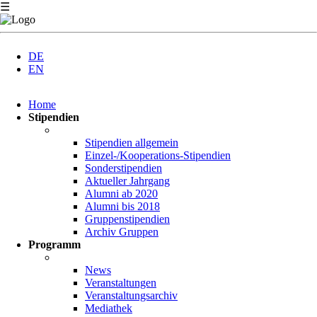
☰
DE
EN
Navigation
Home
überspringen
Stipendien
Stipendien allgemein
Einzel-/Kooperations-Stipendien
Sonderstipendien
Aktueller Jahrgang
Alumni ab 2020
Alumni bis 2018
Gruppenstipendien
Archiv Gruppen
Programm
News
Veranstaltungen
Veranstaltungsarchiv
Mediathek