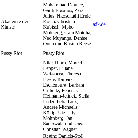
Muhammad Dawjee,
Garth Erasmus, Zara
Julius, Nkosenathi Ernie
Akademie der
Koela, Christina
adk.de
Künste
Kubisch, Mpho
Molikeng, Gabi Motuba,
Neo Muyanga, Denise
Onen und Kirsten Reese
Pussy Riot
Pussy Riot
Nike Thurn, Marcel
Lepper, Liliane
Weissberg, Theresa
Eisele, Barbara
Eschenburg, Barbara
Gribnitz, Felicitas
Heimann-Jelinek, Stella
Leder, Petra Lutz,
Andree Michaelis-
König, Ute Lilly
Mohnberg, Jan
Sauerwald und Jens-
Christian Wagner
Regine Daniels-Stoll,