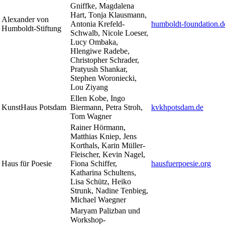
Gniffke, Magdalena
Hart, Tonja Klausmann,
Alexander von
Antonia Krefeld-
humboldt-foundation.d
Humboldt-Stiftung
Schwalb, Nicole Loeser,
Lucy Ombaka,
Hlengiwe Radebe,
Christopher Schrader,
Pratyush Shankar,
Stephen Woroniecki,
Lou Ziyang
Ellen Kobe, Ingo
KunstHaus Potsdam
Biermann, Petra Stroh,
kvkhpotsdam.de
Tom Wagner
Rainer Hörmann,
Matthias Kniep, Jens
Korthals, Karin Müller-
Fleischer, Kevin Nagel,
Haus für Poesie
Fiona Schiffer,
hausfuerpoesie.org
Katharina Schultens,
Lisa Schütz, Heiko
Strunk, Nadine Tenbieg,
Michael Waegner
Maryam Palizban und
Workshop-