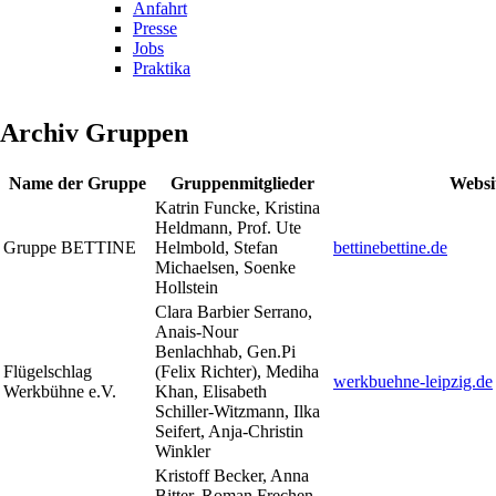
Anfahrt
Presse
Jobs
Praktika
Archiv Gruppen
Name der Gruppe
Gruppenmitglieder
Websi
Katrin Funcke, Kristina
Heldmann, Prof. Ute
Gruppe BETTINE
Helmbold, Stefan
bettinebettine.de
Michaelsen, Soenke
Hollstein
Clara Barbier Serrano,
Anais-Nour
Benlachhab, Gen.Pi
Flügelschlag
(Felix Richter), Mediha
werkbuehne-leipzig.de
Werkbühne e.V.
Khan, Elisabeth
Schiller-Witzmann, Ilka
Seifert, Anja-Christin
Winkler
Kristoff Becker, Anna
Bitter, Roman Frechen,