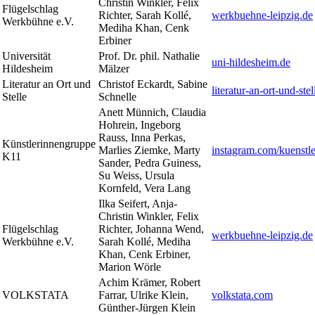
Christin Winkler, Felix
Flügelschlag
Richter, Sarah Kollé,
werkbuehne-leipzig.de
Werkbühne e.V.
Mediha Khan, Cenk
Erbiner
Universität
Prof. Dr. phil. Nathalie
uni-hildesheim.de
Hildesheim
Mälzer
Literatur an Ort und
Christof Eckardt, Sabine
literatur-an-ort-und-stel
Stelle
Schnelle
Anett Münnich, Claudia
Hohrein, Ingeborg
Rauss, Inna Perkas,
Künstlerinnengruppe
Marlies Ziemke, Marty
instagram.com/kuenstl
K11
Sander, Pedra Guiness,
Su Weiss, Ursula
Kornfeld, Vera Lang
Ilka Seifert, Anja-
Christin Winkler, Felix
Flügelschlag
Richter, Johanna Wend,
werkbuehne-leipzig.de
Werkbühne e.V.
Sarah Kollé, Mediha
Khan, Cenk Erbiner,
Marion Wörle
Achim Krämer, Robert
VOLKSTATA
Farrar, Ulrike Klein,
volkstata.com
Günther-Jürgen Klein