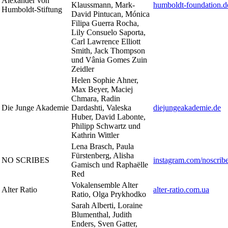
Alexander von
Klaussmann, Mark-
humboldt-foundation.d
Humboldt-Stiftung
David Pintucan, Mónica
Filipa Guerra Rocha,
Lily Consuelo Saporta,
Carl Lawrence Elliott
Smith, Jack Thompson
und Vânia Gomes Zuin
Zeidler
Helen Sophie Ahner,
Max Beyer, Maciej
Chmara, Radin
Die Junge Akademie
Dardashti, Valeska
diejungeakademie.de
Huber, David Labonte,
Philipp Schwartz und
Kathrin Wittler
Lena Brasch, Paula
Fürstenberg, Alisha
NO SCRIBES
instagram.com/noscrib
Gamisch und Raphaëlle
Red
Vokalensemble Alter
Alter Ratio
alter-ratio.com.ua
Ratio, Olga Prykhodko
Sarah Alberti, Loraine
Blumenthal, Judith
Enders, Sven Gatter,