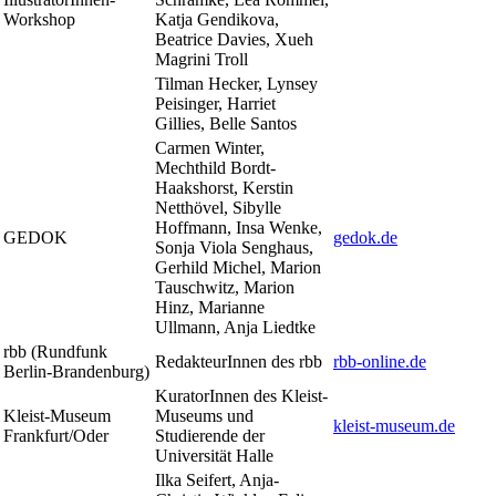
Workshop
Katja Gendikova,
Beatrice Davies, Xueh
Magrini Troll
Tilman Hecker, Lynsey
Peisinger, Harriet
Gillies, Belle Santos
Carmen Winter,
Mechthild Bordt-
Haakshorst, Kerstin
Netthövel, Sibylle
Hoffmann, Insa Wenke,
GEDOK
gedok.de
Sonja Viola Senghaus,
Gerhild Michel, Marion
Tauschwitz, Marion
Hinz, Marianne
Ullmann, Anja Liedtke
rbb (Rundfunk
RedakteurInnen des rbb
rbb-online.de
Berlin-Brandenburg)
KuratorInnen des Kleist-
Kleist-Museum
Museums und
kleist-museum.de
Frankfurt/Oder
Studierende der
Universität Halle
Ilka Seifert, Anja-