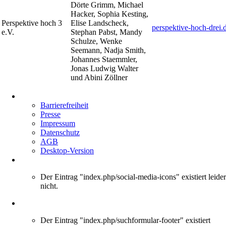
Dörte Grimm, Michael
Hacker, Sophia Kesting,
Perspektive hoch 3
Elise Landscheck,
perspektive-hoch-drei.
e.V.
Stephan Pabst, Mandy
Schulze, Wenke
Seemann, Nadja Smith,
Johannes Staemmler,
Jonas Ludwig Walter
und Abini Zöllner
Navigation
überspringen
Barrierefreiheit
Presse
Impressum
Datenschutz
AGB
Desktop-Version
Der Eintrag "index.php/social-media-icons" existiert leider
nicht.
Der Eintrag "index.php/suchformular-footer" existiert