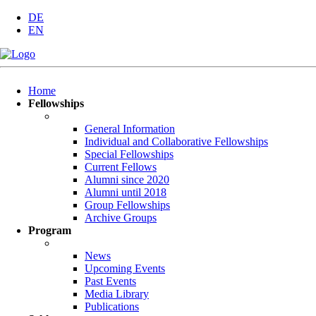
DE
EN
Skip
Home
navigation
Fellowships
General Information
Individual and Collaborative Fellowships
Special Fellowships
Current Fellows
Alumni since 2020
Alumni until 2018
Group Fellowships
Archive Groups
Program
News
Upcoming Events
Past Events
Media Library
Publications