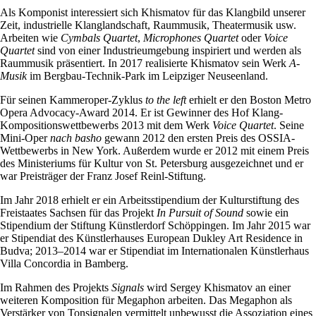
Als Komponist interessiert sich Khismatov für das Klangbild unserer
Zeit, industrielle Klanglandschaft, Raummusik, Theatermusik usw.
Arbeiten wie
Cymbals Quartet
,
Microphones Quartet
oder
Voice
Quartet
sind von einer Industrieumgebung inspiriert und werden als
Raummusik präsentiert. In 2017 realisierte Khismatov sein Werk
A-
Musik
im Bergbau-Technik-Park im Leipziger Neuseenland.
Für seinen Kammeroper-Zyklus
to the left
erhielt er den Boston Metro
Opera Advocacy-Award 2014. Er ist Gewinner des Hof Klang-
Kompositionswettbewerbs 2013 mit dem Werk
Voice Quartet
. Seine
Mini-Oper
nach basho
gewann 2012 den ersten Preis des OSSIA-
Wettbewerbs in New York. Außerdem wurde er 2012 mit einem Preis
des Ministeriums für Kultur von St. Petersburg ausgezeichnet und er
war Preisträger der Franz Josef Reinl-Stiftung.
Im Jahr 2018 erhielt er ein Arbeitsstipendium der Kulturstiftung des
Freistaates Sachsen für das Projekt
In Pursuit of Sound
sowie ein
Stipendium der Stiftung Künstlerdorf Schöppingen. Im Jahr 2015 war
er Stipendiat des Künstlerhauses European Dukley Art Residence in
Budva; 2013–2014 war er Stipendiat im Internationalen Künstlerhaus
Villa Concordia in Bamberg.
Im Rahmen des Projekts
Signals
wird Sergey Khismatov an einer
weiteren Komposition für Megaphon arbeiten. Das Megaphon als
Verstärker von Tonsignalen vermittelt unbewusst die Assoziation eines