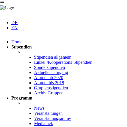
☰
DE
EN
Navigation
Home
überspringen
Stipendien
Stipendien allgemein
Einzel-/Kooperations-Stipendien
Sonderstipendien
Aktueller Jahrgang
Alumni ab 2020
Alumni bis 2018
Gruppenstipendien
Archiv Gruppen
Programm
News
Veranstaltungen
Veranstaltungsarchiv
Mediathek