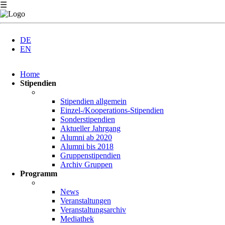
☰
DE
EN
Navigation
Home
überspringen
Stipendien
Stipendien allgemein
Einzel-/Kooperations-Stipendien
Sonderstipendien
Aktueller Jahrgang
Alumni ab 2020
Alumni bis 2018
Gruppenstipendien
Archiv Gruppen
Programm
News
Veranstaltungen
Veranstaltungsarchiv
Mediathek