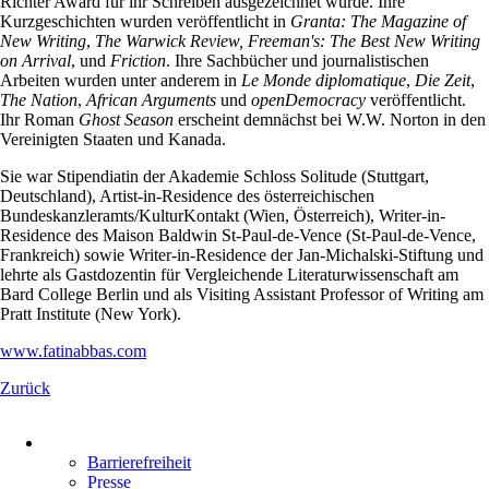
Richter Award für ihr Schreiben ausgezeichnet wurde. Ihre
Kurzgeschichten wurden veröffentlicht in
Granta: The Magazine of
New Writing
,
The Warwick Review, Freeman's: The Best New Writing
on Arrival
, und
Friction
. Ihre Sachbücher und journalistischen
Arbeiten wurden unter anderem in
Le Monde diplomatique
,
Die
Zeit
,
The Nation
,
African
Arguments
und
openDemocracy
veröffentlicht.
Ihr Roman
Ghost Season
erscheint demnächst bei W.W. Norton in den
Vereinigten Staaten und Kanada.
Sie war Stipendiatin der Akademie Schloss Solitude (Stuttgart,
Deutschland), Artist-in-Residence des österreichischen
Bundeskanzleramts/KulturKontakt (Wien, Österreich), Writer-in-
Residence des Maison Baldwin St-Paul-de-Vence (St-Paul-de-Vence,
Frankreich) sowie Writer-in-Residence der Jan-Michalski-Stiftung und
lehrte als Gastdozentin für Vergleichende Literaturwissenschaft am
Bard College Berlin und als Visiting Assistant Professor of Writing am
Pratt Institute (New York).
www.fatinabbas.com
Zurück
Navigation
überspringen
Barrierefreiheit
Presse