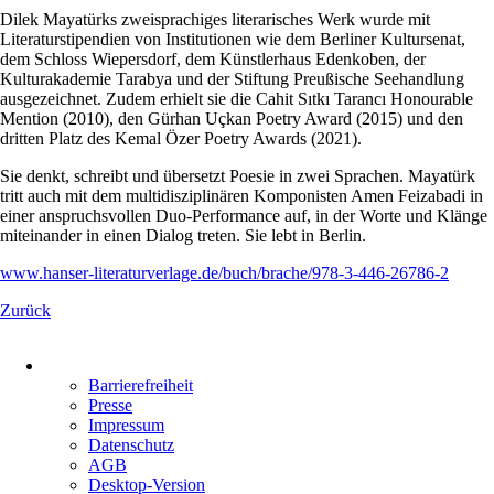
Dilek Mayatürks zweisprachiges literarisches Werk wurde mit
Literaturstipendien von Institutionen wie dem Berliner Kultursenat,
dem Schloss Wiepersdorf, dem Künstlerhaus Edenkoben, der
Kulturakademie Tarabya und der Stiftung Preußische Seehandlung
ausgezeichnet. Zudem erhielt sie die Cahit Sıtkı Tarancı Honourable
Mention (2010), den Gürhan Uçkan Poetry Award (2015) und den
dritten Platz des Kemal Özer Poetry Awards (2021).
Sie denkt, schreibt und übersetzt Poesie in zwei Sprachen. Mayatürk
tritt auch mit dem multidisziplinären Komponisten Amen Feizabadi in
einer anspruchsvollen Duo-Performance auf, in der Worte und Klänge
miteinander in einen Dialog treten. Sie lebt in Berlin.
www.hanser-literaturverlage.de/buch/brache/978-3-446-26786-2
Zurück
Navigation
überspringen
Barrierefreiheit
Presse
Impressum
Datenschutz
AGB
Desktop-Version