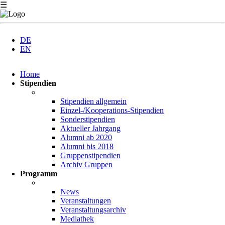
☰
DE
EN
Navigation
Home
überspringen
Stipendien
Stipendien allgemein
Einzel-/Kooperations-Stipendien
Sonderstipendien
Aktueller Jahrgang
Alumni ab 2020
Alumni bis 2018
Gruppenstipendien
Archiv Gruppen
Programm
News
Veranstaltungen
Veranstaltungsarchiv
Mediathek