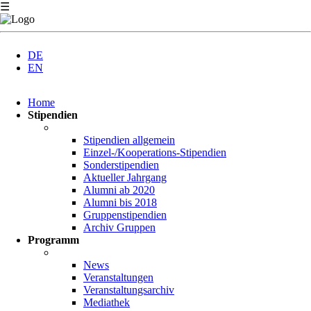
☰
DE
EN
Navigation
Home
überspringen
Stipendien
Stipendien allgemein
Einzel-/Kooperations-Stipendien
Sonderstipendien
Aktueller Jahrgang
Alumni ab 2020
Alumni bis 2018
Gruppenstipendien
Archiv Gruppen
Programm
News
Veranstaltungen
Veranstaltungsarchiv
Mediathek