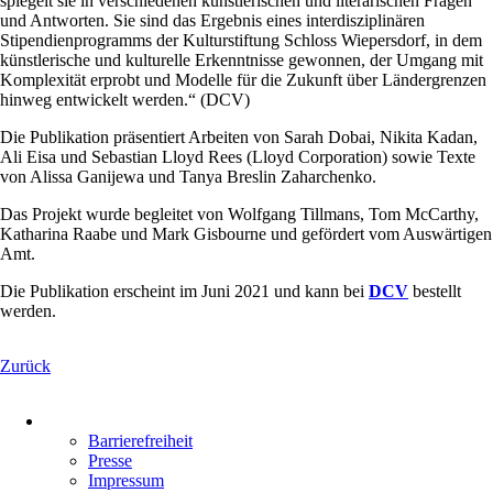
spiegelt sie in verschiedenen künstlerischen und literarischen Fragen
und Antworten. Sie sind das Ergebnis eines interdisziplinären
Stipendienprogramms der Kulturstiftung Schloss Wiepersdorf, in dem
künstlerische und kulturelle Erkenntnisse gewonnen, der Umgang mit
Komplexität erprobt und Modelle für die Zukunft über Ländergrenzen
hinweg entwickelt werden.“ (DCV)
Die Publikation präsentiert Arbeiten von Sarah Dobai, Nikita Kadan,
Ali Eisa und Sebastian Lloyd Rees (Lloyd Corporation) sowie Texte
von Alissa Ganijewa und Tanya Breslin Zaharchenko.
Das Projekt wurde begleitet von Wolfgang Tillmans, Tom McCarthy,
Katharina Raabe und Mark Gisbourne und gefördert vom Auswärtigen
Amt.
Die Publikation erscheint im Juni 2021 und kann bei
DCV
bestellt
werden.
Zurück
Navigation
überspringen
Barrierefreiheit
Presse
Impressum