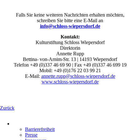
Falls Sie keine weiteren Nachrichten erhalten möchten,
schreiben Sie bitte eine E-Mail an
info@schloss-wiepersdorf.de
Kontakt:
Kulturstiftung Schloss Wiepersdorf
Direktorin
Annette Rupp
Bettina- von-Arnim-Str. 13 | 14193 Wiepersdorf
Telefon +49 (0)337 46 69 90 | Fax +49 (0)337 46 699 19
Mobil: +49 (0)176 22 03 99 21
E-Mail:
annette.rupp@schloss-wiepersdorf.de
www.schloss-wiepersdorf.de
Zurück
Navigation
überspringen
Barrierefreiheit
Presse