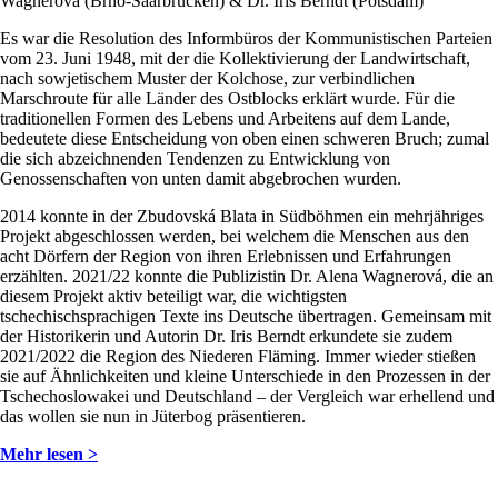
Wagnerová (Brno-Saarbrücken) & Dr. Iris Berndt (Potsdam)
Es war die Resolution des Informbüros der Kommunistischen Parteien
vom 23. Juni 1948, mit der die Kollektivierung der Landwirtschaft,
nach sowjetischem Muster der Kolchose, zur verbindlichen
Marschroute für alle Länder des Ostblocks erklärt wurde. Für die
traditionellen Formen des Lebens und Arbeitens auf dem Lande,
bedeutete diese Entscheidung von oben einen schweren Bruch; zumal
die sich abzeichnenden Tendenzen zu Entwicklung von
Genossenschaften von unten damit abgebrochen wurden.
2014 konnte in der Zbudovská Blata in Südböhmen ein mehrjähriges
Projekt abgeschlossen werden, bei welchem die Menschen aus den
acht Dörfern der Region von ihren Erlebnissen und Erfahrungen
erzählten. 2021/22 konnte die Publizistin Dr. Alena Wagnerová, die an
diesem Projekt aktiv beteiligt war, die wichtigsten
tschechischsprachigen Texte ins Deutsche übertragen. Gemeinsam mit
der Historikerin und Autorin Dr. Iris Berndt erkundete sie zudem
2021/2022 die Region des Niederen Fläming. Immer wieder stießen
sie auf Ähnlichkeiten und kleine Unterschiede in den Prozessen in der
Tschechoslowakei und Deutschland – der Vergleich war erhellend und
das wollen sie nun in Jüterbog präsentieren.
Mehr lesen >