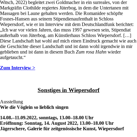
Witsch, 2022) begleitet zwei Goldmacher in ein surreales, von der
Markgräfin Clothilde regiertes Jüterbog, in dem die Untertanen mit
Massagen bei Laune gehalten werden. Die Romanidee schöpfte
Fosnes-Hansen aus seinem Stipendienaufenthalt in Schloss
Wiepersdorf, wie er im Interview mit dem Deutschlandfunk berichtet:
„Ich war vor vielen Jahren, das muss 1997 gewesen sein, Stipendiat
außerhalb von Jüterbog, am Künstlerhaus Schloss Wiepersdorf. […]
Diese Landschaft hat wohl auf mich einen Eindruck gemacht wie auch
die Geschichte dieser Landschaft und ist dann wohl irgendwie in mir
geblieben und ist dann in diesem Buch
Zum rosa Hahn
wieder
aufgetaucht.“
Zum Interview >
Sonstiges in Wiepersdorf
Ausstellung
Wie die Vöglein so lieblich singen
14.08.–11.09.2022, sonntags, 13.00–18.00 Uhr
Eröffnung: Sonntag, 14. August 2022,
13.00–18.00 Uhr
Jägerschere, Galerie für zeitgenössische Kunst, Wiepersdorf