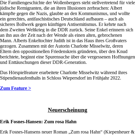
Die Familiengeschichte der Wollenbergers steht stellvertretend für viele
jüdische Remigranten, die an ihren Illusionen zerbrachen: Albert
kämpfte gegen die Nazis, glaubte an den Kommunismus, und wollte
ein gerechtes, antifaschistisches Deutschland aufbauen – auch als
sicheres Bollwerk gegen künftigen Antisemitismus. Er kehrte nach
dem Zweiten Weltkrieg in die DDR zurück. Seine Enkel erinnern sich
an ihn aus der Zeit nach der Wende als einen alten, gebrochenen
Mann. Alberts Enkeltochter Judith ist in das Haus ihres Großvaters
gezogen. Zusammen mit der Autorin Charlotte Misselwitz, deren
Eltern den oppositionellen Friedenskreis gründeten, über den Knud
berichtete, beginnt eine Spurensuche über die vergessenen Hoffnungen
und Enttäuschungen dieser DDR-Generation.
Das Hörspielfeature erarbeitete Charlotte Misselwitz während ihres
Stipendienaufenthalts in Schloss Wiepersdorf im Frühjahr 2022.
Zum Feature >
Neuerscheinung
Erik Fosnes-Hansen: Zum rosa Hahn
Erik Fosnes-Hansens neuer Roman „Zum rosa Hahn“ (Kiepenheuer &