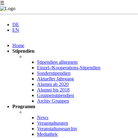
☰
DE
EN
Navigation
Home
überspringen
Stipendien
Stipendien allgemein
Einzel-/Kooperations-Stipendien
Sonderstipendien
Aktueller Jahrgang
Alumni ab 2020
Alumni bis 2018
Gruppenstipendien
Archiv Gruppen
Programm
News
Veranstaltungen
Veranstaltungsarchiv
Mediathek