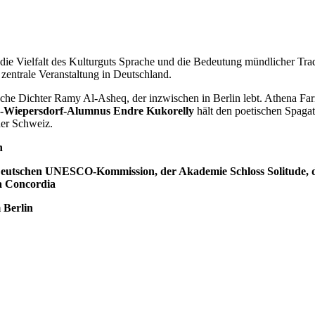
 Vielfalt des Kulturguts Sprache und die Bedeutung mündlicher Traditi
 zentrale Veranstaltung in Deutschland.
ische Dichter Ramy Al-Asheq, der inzwischen in Berlin lebt. Athena Far
s-Wiepersdorf-Alumnus Endre Kukorelly
hält den poetischen Spaga
der Schweiz.
n
r Deutschen UNESCO-Kommission, der Akademie Schloss Solitude,
la Concordia
 Berlin