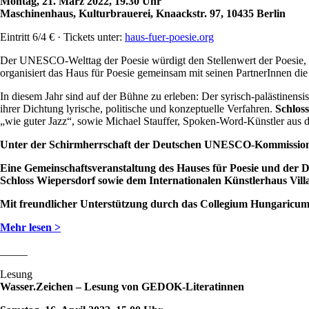
Montag, 21. März 2022, 19.30 Uhr
Maschinenhaus, Kulturbrauerei, Knaackstr. 97, 10435 Berlin
Eintritt 6/4 € · Tickets unter:
haus-fuer-poesie.org
Der UNESCO-Welttag der Poesie würdigt den Stellenwert der Poesie, die
organisiert das Haus für Poesie gemeinsam mit seinen PartnerInnen die
In diesem Jahr sind auf der Bühne zu erleben: Der syrisch-palästinens
ihrer Dichtung lyrische, politische und konzeptuelle Verfahren.
Schlos
„wie guter Jazz“, sowie Michael Stauffer, Spoken-Word-Künstler aus 
Unter der Schirmherrschaft der Deutschen UNESCO-Kommissio
Eine Gemeinschaftsveranstaltung des Hauses für Poesie und de
Schloss Wiepersdorf sowie dem Internationalen Künstlerhaus Vil
Mit freundlicher Unterstützung durch das Collegium Hungaricum
Mehr lesen >
_____
Lesung
Wasser.Zeichen – Lesung von GEDOK-Literatinnen