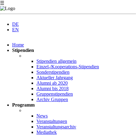
☰
DE
EN
Navigation
Home
überspringen
Stipendien
Stipendien allgemein
Einzel-/Kooperations-Stipendien
Sonderstipendien
Aktueller Jahrgang
Alumni ab 2020
Alumni bis 2018
Gruppenstipendien
Archiv Gruppen
Programm
News
Veranstaltungen
Veranstaltungsarchiv
Mediathek