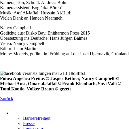
Kamera, Ton, Schnitt: Andreas Bolm
Kameraassistent: Boglárka Börcsök
Musik: Atef Al-Jaffal, Hussain Al-Harbi
Vielen Dank an Haneen Naamneh
Nancy Campbell
Gedichte aus: Disko Bay, Enitharmon Press 2015
Übersetzung ins Deutsche: Hans Jürgen Balmes
Video: Nancy Campbell
Editor: Liam Martin
Motiv: Meereis, gefilmt im Frühling auf der Insel Upernavik, Grönland
Fotos: Angélica Freitas © Jasper Kettner, Nancy Campbell ©
Michael Aust, Omar al-Jaffal © Frank Kleinbach, Suvi Valli ©
Tomi Kontio, Volker Braun © gezett
Zurück
Navigation
überspringen
Barrierefreiheit
Presse
Impressum