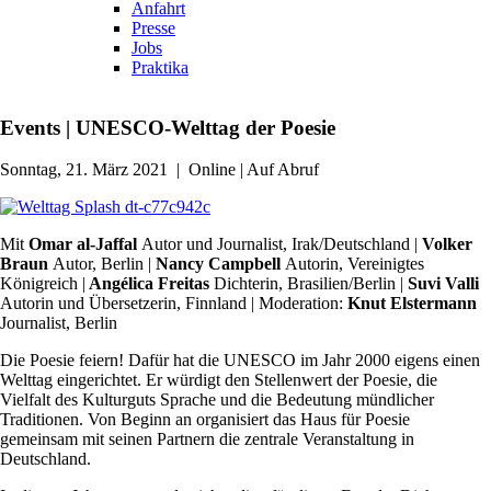
Anfahrt
Presse
Jobs
Praktika
Events
|
UNESCO-Welttag der Poesie
Sonntag, 21. März 2021
|
Online | Auf Abruf
Mit
Omar al-Jaffal
Autor und Journalist, Irak/Deutschland |
Volker
Braun
Autor, Berlin |
Nancy Campbell
Autorin, Vereinigtes
Königreich |
Angélica Freitas
Dichterin, Brasilien/Berlin |
Suvi Valli
Autorin und Übersetzerin, Finnland | Moderation:
Knut Elstermann
Journalist, Berlin
Die Poesie feiern! Dafür hat die UNESCO im Jahr 2000 eigens einen
Welttag eingerichtet. Er würdigt den Stellenwert der Poesie, die
Vielfalt des Kulturguts Sprache und die Bedeutung mündlicher
Traditionen. Von Beginn an organisiert das Haus für Poesie
gemeinsam mit seinen Partnern die zentrale Veranstaltung in
Deutschland.