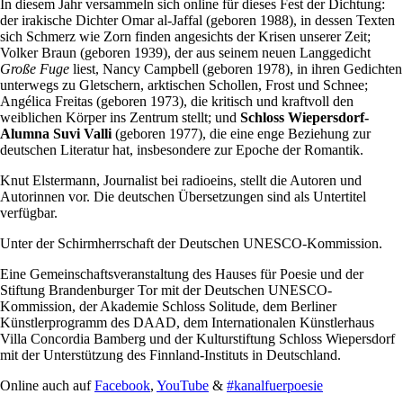
In diesem Jahr versammeln sich online für dieses Fest der Dichtung:
der irakische Dichter Omar al-Jaffal (geboren 1988), in dessen Texten
sich Schmerz wie Zorn finden angesichts der Krisen unserer Zeit;
Volker Braun (geboren 1939), der aus seinem neuen Langgedicht
Große Fuge
liest, Nancy Campbell (geboren 1978), in ihren Gedichten
unterwegs zu Gletschern, arktischen Schollen, Frost und Schnee;
Angélica Freitas (geboren 1973), die kritisch und kraftvoll den
weiblichen Körper ins Zentrum stellt; und
Schloss Wiepersdorf-
Alumna Suvi Valli
(geboren 1977), die eine enge Beziehung zur
deutschen Literatur hat, insbesondere zur Epoche der Romantik.
Knut Elstermann, Journalist bei radioeins, stellt die Autoren und
Autorinnen vor. Die deutschen Übersetzungen sind als Untertitel
verfügbar.
Unter der Schirmherrschaft der Deutschen UNESCO-Kommission.
Eine Gemeinschaftsveranstaltung des Hauses für Poesie und der
Stiftung Brandenburger Tor mit der Deutschen UNESCO-
Kommission, der Akademie Schloss Solitude, dem Berliner
Künstlerprogramm des DAAD, dem Internationalen Künstlerhaus
Villa Concordia Bamberg und der Kulturstiftung Schloss Wiepersdorf
mit der Unterstützung des Finnland-Instituts in Deutschland.
Online auch auf
Facebook
,
YouTube
&
#kanalfuerpoesie