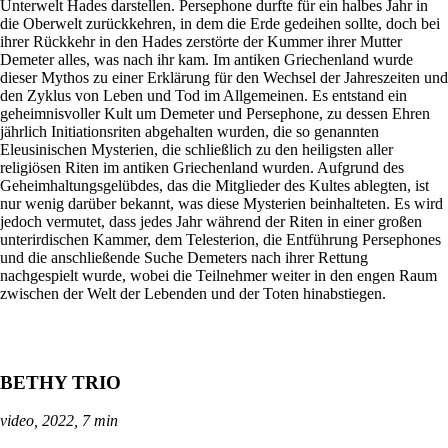
Unterwelt Hades darstellen. Persephone durfte für ein halbes Jahr in
die Oberwelt zurückkehren, in dem die Erde gedeihen sollte, doch bei
ihrer Rückkehr in den Hades zerstörte der Kummer ihrer Mutter
Demeter alles, was nach ihr kam. Im antiken Griechenland wurde
dieser Mythos zu einer Erklärung für den Wechsel der Jahreszeiten und
den Zyklus von Leben und Tod im Allgemeinen. Es entstand ein
geheimnisvoller Kult um Demeter und Persephone, zu dessen Ehren
jährlich Initiationsriten abgehalten wurden, die so genannten
Eleusinischen Mysterien, die schließlich zu den heiligsten aller
religiösen Riten im antiken Griechenland wurden. Aufgrund des
Geheimhaltungsgelübdes, das die Mitglieder des Kultes ablegten, ist
nur wenig darüber bekannt, was diese Mysterien beinhalteten. Es wird
jedoch vermutet, dass jedes Jahr während der Riten in einer großen
unterirdischen Kammer, dem Telesterion, die Entführung Persephones
und die anschließende Suche Demeters nach ihrer Rettung
nachgespielt wurde, wobei die Teilnehmer weiter in den engen Raum
zwischen der Welt der Lebenden und der Toten hinabstiegen.
BETHY TRIO
video, 2022, 7 min