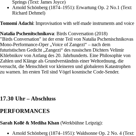
Springs (Text: James Joyce)
Arnold Schönberg (1874–1951): Erwartung Op. 2 No.1 (Text:
Richard Dehmel)
Tomomi
Adachi
: Improvisation with self-made instruments and voice
Natalia
Pschenitschnikova
: Birds Conversation (2018)
"Birds Conversation" ist der erste Teil von Natalia Pschenischnikovas
Mono-Performance-Oper „Voice of Zangezi“ – nach dem
futuristischen Gedicht „Zangezi“ des russischen Dichters Velimir
Khlebnikov von Anfang des 20. Jahrhunderts. Eine Philosophie von
Zahlen und Klänge als Grundverständnis einer Weltordnung, die
versucht, die Menschheit vor kleineren und globaleren Katastrophen
zu warnen. Im ersten Teil sind Vögel kosmische Code-Sender.
17.30 Uhr – Abschluss
PERFORMANCES
Sarah Kollé & Mediha Khan
(Werkbühne Leipzig):
Arnold Schönberg (1874–1951): Waldsonne Op. 2 No. 4 (Text: