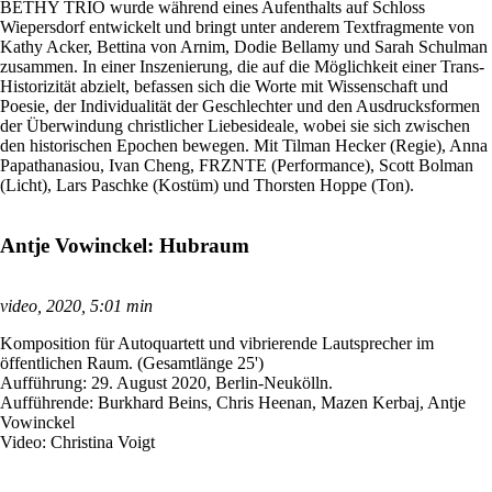
BETHY TRIO wurde während eines Aufenthalts auf Schloss
Wiepersdorf entwickelt und bringt unter anderem Textfragmente von
Kathy Acker, Bettina von Arnim, Dodie Bellamy und Sarah Schulman
zusammen. In einer Inszenierung, die auf die Möglichkeit einer Trans-
Historizität abzielt, befassen sich die Worte mit Wissenschaft und
Poesie, der Individualität der Geschlechter und den Ausdrucksformen
der Überwindung christlicher Liebesideale, wobei sie sich zwischen
den historischen Epochen bewegen. Mit Tilman Hecker (Regie), Anna
Papathanasiou, Ivan Cheng, FRZNTE (Performance), Scott Bolman
(Licht), Lars Paschke (Kostüm) und Thorsten Hoppe (Ton).
Antje Vowinckel: Hubraum
video, 2020, 5:01 min
Komposition für Autoquartett und vibrierende Lautsprecher im
öffentlichen Raum. (Gesamtlänge 25')
Aufführung: 29. August 2020, Berlin-Neukölln.
Aufführende: Burkhard Beins, Chris Heenan, Mazen Kerbaj, Antje
Vowinckel
Video: Christina Voigt