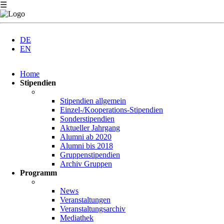
☰
DE
EN
Navigation
Home
überspringen
Stipendien
Stipendien allgemein
Einzel-/Kooperations-Stipendien
Sonderstipendien
Aktueller Jahrgang
Alumni ab 2020
Alumni bis 2018
Gruppenstipendien
Archiv Gruppen
Programm
News
Veranstaltungen
Veranstaltungsarchiv
Mediathek