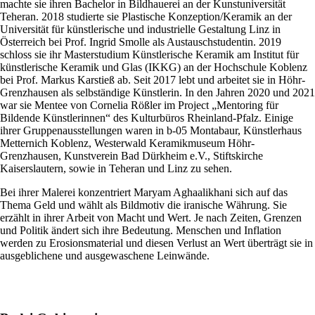
machte sie ihren Bachelor in Bildhauerei an der Kunstuniversität
Teheran. 2018 studierte sie Plastische Konzeption/Keramik an der
Universität für künstlerische und industrielle Gestaltung Linz in
Österreich bei Prof. Ingrid Smolle als Austauschstudentin. 2019
schloss sie ihr Masterstudium Künstlerische Keramik am Institut für
künstlerische Keramik und Glas (IKKG) an der Hochschule Koblenz
bei Prof. Markus Karstieß ab. Seit 2017 lebt und arbeitet sie in Höhr-
Grenzhausen als selbständige Künstlerin. In den Jahren 2020 und 2021
war sie Mentee von Cornelia Rößler im Project „Mentoring für
Bildende Künstlerinnen“ des Kulturbüros Rheinland-Pfalz. Einige
ihrer Gruppenausstellungen waren in b-05 Montabaur, Künstlerhaus
Metternich Koblenz, Westerwald Keramikmuseum Höhr-
Grenzhausen, Kunstverein Bad Dürkheim e.V., Stiftskirche
Kaiserslautern, sowie in Teheran und Linz zu sehen.
Bei ihrer Malerei konzentriert Maryam Aghaalikhani sich auf das
Thema Geld und wählt als Bildmotiv die iranische Währung. Sie
erzählt in ihrer Arbeit von Macht und Wert. Je nach Zeiten, Grenzen
und Politik ändert sich ihre Bedeutung. Menschen und Inflation
werden zu Erosionsmaterial und diesen Verlust an Wert überträgt sie in
ausgeblichene und ausgewaschene Leinwände.