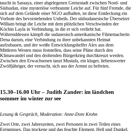
taucht in Saraaya, einer abgelegenen Grenzstadt zwischen Nord- und
Südsudan, eine mysteriöse verbrannte Leiche auf. Für fünf Fremde, die
sich auf dem Gelände einer NGO aufhalten, ist diese Entdeckung ein
Vorbote des bevorstehenden Unheils. Der südsudanesische Übersetzer
William bringt die Leiche mit dem plötzlichen Verschwinden der
Köchin Layla in Verbindung, in die er sich verliebt hat.
Währenddessen kämpft die sudanesisch-amerikanische Filmemacherin
Dena darum, eine Verbindung zu ihrer unbekannten Heimat
aufzubauen, und der weiße Entwicklungshelfer Alex aus dem
Mittleren Westen muss feststellen, dass seine Pläne durch den
Klimawandel und den drohenden Bürgerkrieg durchkreuzt werden.
Zwischen den Erwachsenen tanzt Mustafa, ein kluger, liebenswerter
Zwölfjähriger, der versucht, sich aus der Armut zu befreien.
15.30–16.00 Uhr – Judith Zander: im ländchen
sommer im winter zur see
Lesung & Gespräch, Moderation: Anne-Dore Krohn
Zwei Orte, zwei Jahreszeiten, zwei Personen in zwei Teilen eines
Ereignisses. Das trockene und das feuchte Element, Hell und Dunkel,