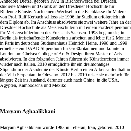
Annedore Dietze, geboren 1972 in Bischofswerda bei Dresden,
studierte Malerei und Grafik an der Dresdener Hochschule für
Bildende Künste. Nach einem Wechsel in die Fachklasse für Malerei
von Prof. Ralf Kerbach schloss sie 1996 ihr Studium erfolgreich mit
dem Diplom ab. Im Anschluss absolvierte sie zwei weitere Jahre an der
Dresdner Hochschule als Meisterschülerin mit einem Förderstipendium
für MeisterschülerInnen des Freistaats Sachsen. 1998 begann sie, in
Berlin als freischaffende Künstlerin zu arbeiten und lebte für 2 Monate
in Paris im deutschen Studentenhaus Heinrich Heine. 1998 und 1999
erhielt sie ein DAAD Stipendium für Großbritannien und konnte in
London am Chelsea College of Art & Design ihren Master of Arts
absolvieren. In den folgenden Jahren führten sie Künstlerreisen immer
wieder nach Italien. 2010 ermöglichte ihr ein dreimonatiges
Stipendium der Akademie der Künste Berlin einen Arbeitsaufenthalt in
der Villa Serpentara in Olevano. 2012 bis 2019 reiste sie mehrfach für
längere Zeit ins Ausland, darunter auch nach China, in die USA,
Ägypten, Kambodscha und Mexiko.
Maryam Aghaalikhani
Maryam Aghaalikhani wurde 1983 in Teheran, Iran, geboren. 2010