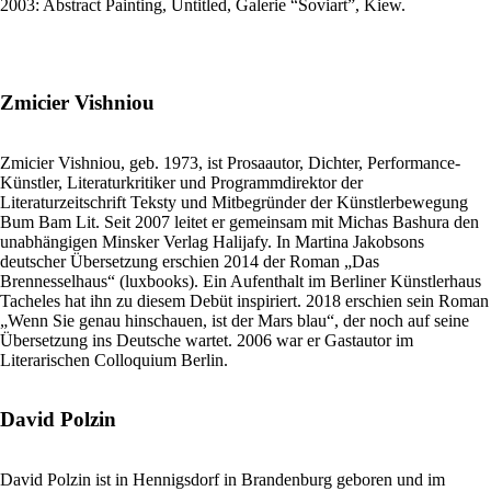
2003: Abstract Painting, Untitled, Galerie “Soviart”, Kiew.
Zmicier Vishniou
Zmicier Vishniou, geb. 1973, ist Prosaautor, Dichter, Performance-
Künstler, Literaturkritiker und Programmdirektor der
Literaturzeitschrift Teksty und Mitbegründer der Künstlerbewegung
Bum Bam Lit. Seit 2007 leitet er gemeinsam mit Michas Bashura den
unabhängigen Minsker Verlag Halijafy. In Martina Jakobsons
deutscher Übersetzung erschien 2014 der Roman „Das
Brennesselhaus“ (luxbooks). Ein Aufenthalt im Berliner Künstlerhaus
Tacheles hat ihn zu diesem Debüt inspiriert. 2018 erschien sein Roman
„Wenn Sie genau hinschauen, ist der Mars blau“, der noch auf seine
Übersetzung ins Deutsche wartet. 2006 war er Gastautor im
Literarischen Colloquium Berlin.
David Polzin
David Polzin ist in Hennigsdorf in Brandenburg geboren und im