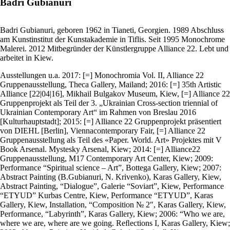
Badri Gubianuri
Badri Gubianuri, geboren 1962 in Tianeti, Georgien. 1989 Abschluss
am Kunstinstitut der Kunstakademie in Tiflis. Seit 1995 Monochrome
Malerei. 2012 Mitbegründer der Künstlergruppe Alliance 22. Lebt und
arbeitet in Kiew.
Ausstellungen u.a. 2017: [=] Monochromia Vol. II, Alliance 22
Gruppenausstellung, Theca Gallery, Mailand; 2016: [=] 35th Artistic
Alliance [22|04|16], Mikhail Bulgakov Museum, Kiew, [=] Alliance 22
Gruppenprojekt als Teil der 3. „Ukrainian Cross-section triennial of
Ukrainian Contemporary Art“ im Rahmen von Breslau 2016
[Kulturhauptstadt]; 2015: [=] Alliance 22 Gruppenprojekt präsentiert
von DIEHL [Berlin], Viennacontemporary Fair, [=] Alliance 22
Gruppenausstellung als Teil des «Paper. World. Art» Projektes mit V
Book Arsenal. Mystesky Arsenal, Kiew; 2014: [=] Alliance22
Gruppenausstellung, M17 Contemporary Art Center, Kiew; 2009:
Performance “Spiritual science – Art”, Bottega Gallery, Kiew; 2007:
Abstract Painting (B.Gubianuri, N. Krivenko), Karas Gallery, Kiew,
Abstract Painting, “Dialogue”, Galerie “Soviart”, Kiew, Performance
“ETYUD” Kurbas Centre, Kiew, Performance “ETYUD”, Karas
Gallery, Kiew, Installation, “Composition № 2″, Karas Gallery, Kiew,
Performance, “Labyrinth”, Karas Gallery, Kiew; 2006: “Who we are,
where we are, where are we going. Reﬂections I, Karas Gallery, Kiew;