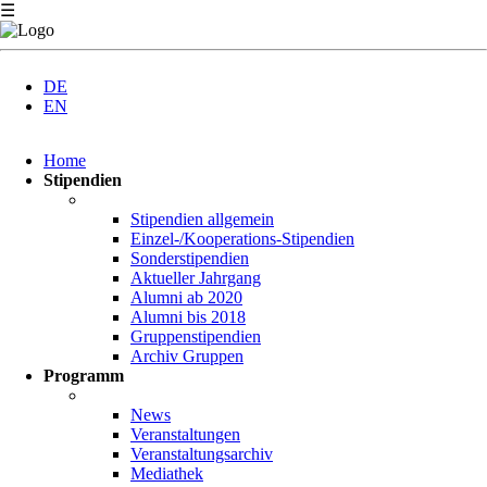
☰
DE
EN
Navigation
Home
überspringen
Stipendien
Stipendien allgemein
Einzel-/Kooperations-Stipendien
Sonderstipendien
Aktueller Jahrgang
Alumni ab 2020
Alumni bis 2018
Gruppenstipendien
Archiv Gruppen
Programm
News
Veranstaltungen
Veranstaltungsarchiv
Mediathek