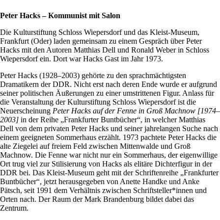
Peter Hacks – Kommunist mit Salon
Die Kulturstiftung Schloss Wiepersdorf und das Kleist-Museum,
Frankfurt (Oder) laden gemeinsam zu einem Gespräch über Peter
Hacks mit den Autoren Matthias Dell und Ronald Weber in Schloss
Wiepersdorf ein. Dort war Hacks Gast im Jahr 1973.
Peter Hacks (1928–2003) gehörte zu den sprachmächtigsten
Dramatikern der DDR. Nicht erst nach deren Ende wurde er aufgrund
seiner politischen Äußerungen zu einer umstrittenen Figur. Anlass für
die Veranstaltung der Kulturstiftung Schloss Wiepersdorf ist die
Neuerscheinung
Peter Hacks auf der Fenne in Groß Machnow [1974–
2003]
in der Reihe „Frankfurter Buntbücher“, in welcher Matthias
Dell von dem privaten Peter Hacks und seiner jahrelangen Suche nach
einem geeigneten Sommerhaus erzählt. 1973 pachtete Peter Hacks die
alte Ziegelei auf freiem Feld zwischen Mittenwalde und Groß
Machnow. Die Fenne war nicht nur ein Sommerhaus, der eigenwillige
Ort trug viel zur Stilisierung von Hacks als elitäre Dichterfigur in der
DDR bei. Das Kleist-Museum geht mit der Schriftenreihe „Frankfurter
Buntbücher“, jetzt herausgegeben von Anette Handke und Anke
Pätsch, seit 1991 dem Verhältnis zwischen Schriftsteller*innen und
Orten nach. Der Raum der Mark Brandenburg bildet dabei das
Zentrum.