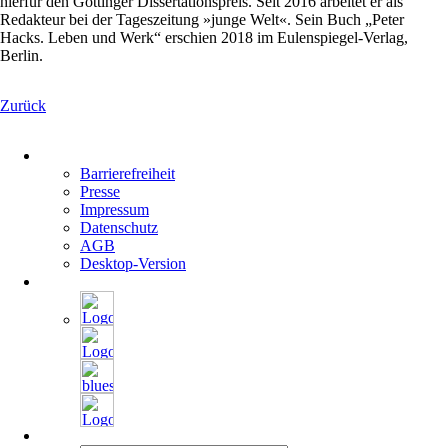
hierfür den Göttinger Dissertationspreis. Seit 2016 arbeitet er als
Redakteur bei der Tageszeitung »junge Welt«. Sein Buch „Peter
Hacks. Leben und Werk“ erschien 2018 im Eulenspiegel-Verlag,
Berlin.
Zurück
Navigation
überspringen
Barrierefreiheit
Presse
Impressum
Datenschutz
AGB
Desktop-Version