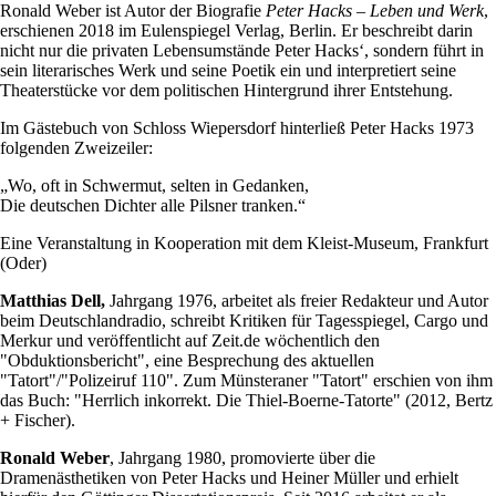
Ronald Weber ist Autor der Biografie
Peter Hacks – Leben und Werk
,
erschienen 2018 im Eulenspiegel Verlag, Berlin. Er beschreibt darin
nicht nur die privaten Lebensumstände Peter Hacks‘, sondern führt in
sein literarisches Werk und seine Poetik ein und interpretiert seine
Theaterstücke vor dem politischen Hintergrund ihrer Entstehung.
Im Gästebuch von Schloss Wiepersdorf hinterließ Peter Hacks 1973
folgenden Zweizeiler:
„Wo, oft in Schwermut, selten in Gedanken,
Die deutschen Dichter alle Pilsner tranken.“
Eine Veranstaltung in Kooperation mit dem Kleist-Museum, Frankfurt
(Oder)
Matthias Dell,
Jahrgang 1976, arbeitet als freier Redakteur und Autor
beim Deutschlandradio, schreibt Kritiken für Tagesspiegel, Cargo und
Merkur und veröffentlicht auf Zeit.de wöchentlich den
"Obduktionsbericht", eine Besprechung des aktuellen
"Tatort"/"Polizeiruf 110". Zum Münsteraner "Tatort" erschien von ihm
das Buch: "Herrlich inkorrekt. Die Thiel-Boerne-Tatorte" (2012, Bertz
+ Fischer).
Ronald Weber
, Jahrgang 1980, promovierte über die
Dramenästhetiken von Peter Hacks und Heiner Müller und erhielt