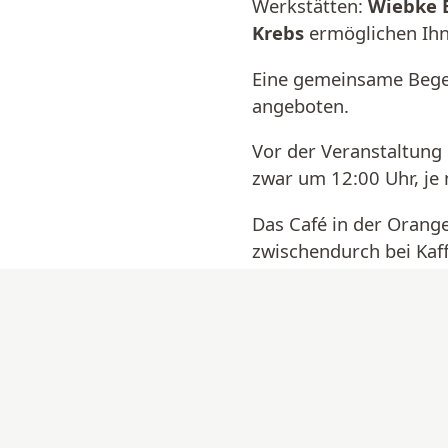
Werkstätten:
Wiebke E
Krebs
ermöglichen Ihne
Eine gemeinsame Begeh
angeboten.
Vor der Veranstaltung 
zwar um 12:00 Uhr, je 
Das Café in der Orange
zwischendurch bei Kaf
Weitere Informationen
Wiebke Elzel >
Anne-Marie Stöhr >
Elīna Zunde >