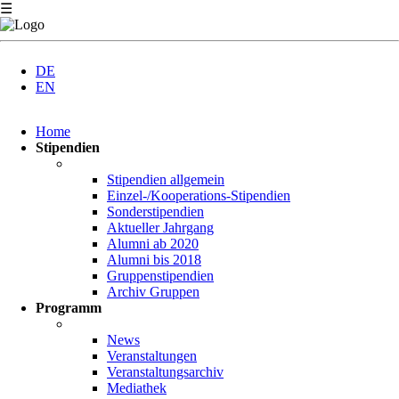
☰
DE
EN
Navigation
Home
überspringen
Stipendien
Stipendien allgemein
Einzel-/Kooperations-Stipendien
Sonderstipendien
Aktueller Jahrgang
Alumni ab 2020
Alumni bis 2018
Gruppenstipendien
Archiv Gruppen
Programm
News
Veranstaltungen
Veranstaltungsarchiv
Mediathek