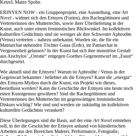
Ketzel, Matze Spohn
ERINYEN NOW - ein Gruppenprojekt, eine Ausstellung, eine
Art
Novel
- widmet sich den Erinyen (Furien), den Rachegöttinnen und
Vertreterinnen des Mutterrechts, sowie ihrer Überlieferung in der
Kunst, auch unter einem feministischen Blickwinkel. Im kollektiven
kulturellen Gedächtnis sind sie weniger als ihre Schwester Aphrodite
(Venus) vertreten – nahezu unbekannt. Wurden sie, die für ein
Matriarchat stehenden Töchter Gaias (Erde), im Patriarchat in
Vergessenheit gelassen? In der Kunst hat sich ihre monströse Gestalt
aus Aischylos’ „Orestie“ entgegen Goethes Gegenentwurf im „Faust“
durchgesetzt.
Wie aktuell sind die Erinyen? Warum ist Aphrodite / Venus in der
Gegenwart bekannter / beliebter als die Erinyen? Kann die „energia“
des Erinyen-Mythos durch die Kunst, ein Projekt wie dieses,
beeinﬂusst werden? Kann die Geschichte der Erinyen uns heute noch
einen Kunstgenuss gewähren? Sind die Rachegöttinnen und
Vertreterinnen des Mutterrechts im gegenwärtigen feministischen
Diskurs wichtig? Wie sind und werden sie zukünftig im kollektiven
kulturellen Gedächtnis verankert?
Diese Überlegungen sind die Basis, auf der eine
Art Novel
entstehen
soll, in der die Geschichte der Erinyen anhand von künstlerischen
Arbeiten aus den Bereichen Malerei, Performance, Fotograﬁe,