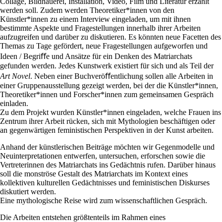
Collage, Bildhauerei, Installation, Video, Film und Literatur erzählt
werden soll. Zudem werden Theoretiker*innen von den
Künstler*innen zu einem Interview eingeladen, um mit ihnen
bestimmte Aspekte und Fragestellungen innerhalb ihrer Arbeiten
aufzugreifen und darüber zu diskutieren. Es könnten neue Facetten des
Themas zu Tage gefördert, neue Fragestellungen aufgeworfen und
Ideen / Begriﬀe und Ansätze für ein Denken des Matriarchats
gefunden werden. Jedes Kunstwerk existiert für sich und als Teil der
Art Novel
. Neben einer Buchveröﬀentlichung sollen alle Arbeiten in
einer Gruppenausstellung gezeigt werden, bei der die Künstler*innen,
Theoretiker*innen und Forscher*innen zum gemeinsamen Gespräch
einladen.
Zu dem Projekt wurden Künstler*innen eingeladen, welche Frauen ins
Zentrum ihrer Arbeit rücken, sich mit Mythologien beschäftigen oder
an gegenwärtigen feministischen Perspektiven in der Kunst arbeiten.
Anhand der künstlerischen Beiträge möchten wir Gegenmodelle und
Neuinterpretationen entwerfen, untersuchen, erforschen sowie die
Vertreterinnen des Matriarchats ins Gedächtnis rufen. Darüber hinaus
soll die monströse Gestalt des Matriarchats im Kontext eines
kollektiven kulturellen Gedächtnisses und feministischen Diskurses
diskutiert werden.
Eine mythologische Reise wird zum wissenschaftlichen Gespräch.
Die Arbeiten entstehen größtenteils im Rahmen eines