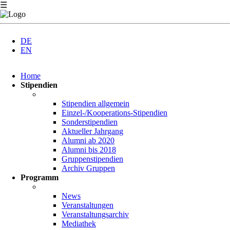
☰
DE
EN
Navigation
Home
überspringen
Stipendien
Stipendien allgemein
Einzel-/Kooperations-Stipendien
Sonderstipendien
Aktueller Jahrgang
Alumni ab 2020
Alumni bis 2018
Gruppenstipendien
Archiv Gruppen
Programm
News
Veranstaltungen
Veranstaltungsarchiv
Mediathek