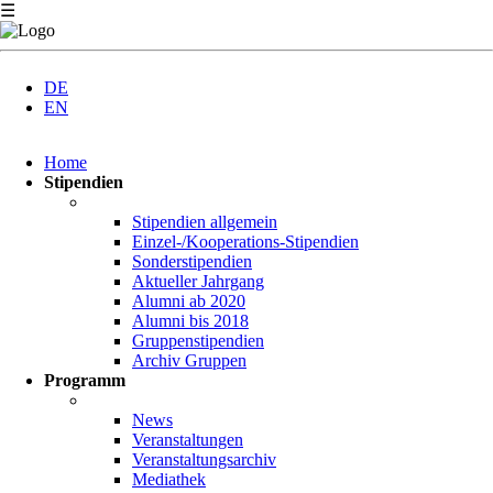
☰
DE
EN
Navigation
Home
überspringen
Stipendien
Stipendien allgemein
Einzel-/Kooperations-Stipendien
Sonderstipendien
Aktueller Jahrgang
Alumni ab 2020
Alumni bis 2018
Gruppenstipendien
Archiv Gruppen
Programm
News
Veranstaltungen
Veranstaltungsarchiv
Mediathek