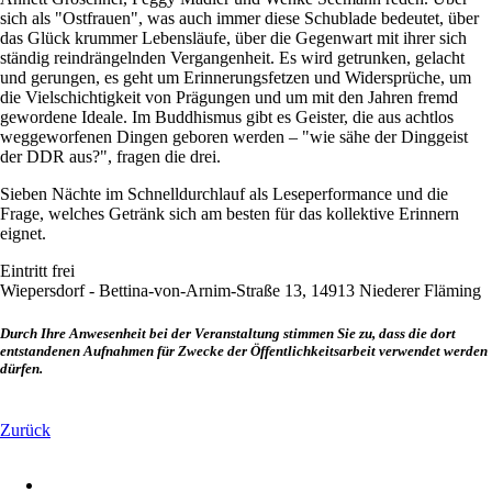
sich als "Ostfrauen", was auch immer diese Schublade bedeutet, über
das Glück krummer Lebensläufe, über die Gegenwart mit ihrer sich
ständig reindrängelnden Vergangenheit. Es wird getrunken, gelacht
und gerungen, es geht um Erinnerungsfetzen und Widersprüche, um
die Vielschichtigkeit von Prägungen und um mit den Jahren fremd
gewordene Ideale. Im Buddhismus gibt es Geister, die aus achtlos
weggeworfenen Dingen geboren werden – "wie sähe der Dinggeist
der DDR aus?", fragen die drei.
Sieben Nächte im Schnelldurchlauf als Leseperformance und die
Frage, welches Getränk sich am besten für das kollektive Erinnern
eignet.
Eintritt frei
Wiepersdorf - Bettina-von-Arnim-Straße 13, 14913 Niederer Fläming
Durch Ihre Anwesenheit bei der Veranstaltung stimmen Sie zu, dass die dort
entstandenen Aufnahmen für Zwecke der Öffentlichkeitsarbeit verwendet werden
dürfen.
Zurück
Navigation
überspringen