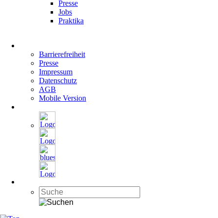
Presse
Jobs
Praktika
Navigation
überspringen
Barrierefreiheit
Presse
Impressum
Datenschutz
AGB
Mobile Version