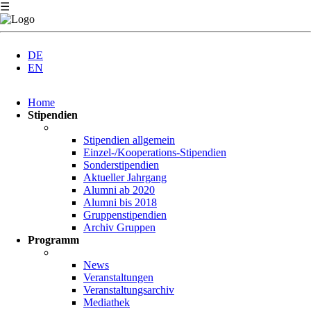
☰
DE
EN
Navigation
Home
überspringen
Stipendien
Stipendien allgemein
Einzel-/Kooperations-Stipendien
Sonderstipendien
Aktueller Jahrgang
Alumni ab 2020
Alumni bis 2018
Gruppenstipendien
Archiv Gruppen
Programm
News
Veranstaltungen
Veranstaltungsarchiv
Mediathek