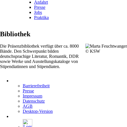
Anfahrt
Presse
Jobs
Praktika
Bibliothek
Die Präsenzbibliothek verfügt über ca. 8000
Bände. Den Schwerpunkt bilden
© KSW
deutschsprachige Literatur, Romantik, DDR
sowie Werke und Ausstellungskataloge von
Stipendiatinnen und Stipendiaten.
Navigation
überspringen
Barrierefreiheit
Presse
Impressum
Datenschutz
AGB
Desktop-Version