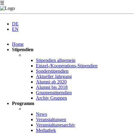
☰
DE
EN
Navigation
Home
überspringen
Stipendien
Stipendien allgemein
Einzel-/Kooperations-Stipendien
Sonderstipendien
Aktueller Jahrgang
Alumni ab 2020
Alumni bis 2018
Gruppenstipendien
Archiv Gruppen
Programm
News
Veranstaltungen
Veranstaltungsarchiv
Mediathek