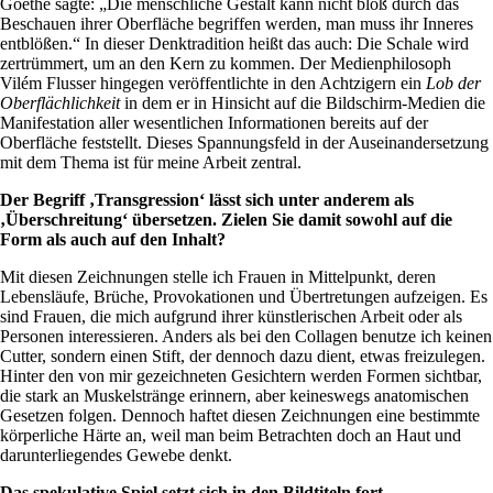
Goethe sagte: „Die menschliche Gestalt kann nicht bloß durch das
Beschauen ihrer Oberfläche begriffen werden, man muss ihr Inneres
entblößen.“ In dieser Denktradition heißt das auch: Die Schale wird
zertrümmert, um an den Kern zu kommen. Der Medienphilosoph
Vilém Flusser hingegen veröffentlichte in den Achtzigern ein
Lob der
Oberflächlichkeit
in dem er in Hinsicht auf die Bildschirm-Medien die
Manifestation aller wesentlichen Informationen bereits auf der
Oberfläche feststellt. Dieses Spannungsfeld in der Auseinandersetzung
mit dem Thema ist für meine Arbeit zentral.
Der Begriff ‚Transgression‘ lässt sich unter anderem als
‚Überschreitung‘ übersetzen. Zielen Sie damit sowohl auf die
Form als auch auf den Inhalt?
Mit diesen Zeichnungen stelle ich Frauen in Mittelpunkt, deren
Lebensläufe, Brüche, Provokationen und Übertretungen aufzeigen. Es
sind Frauen, die mich aufgrund ihrer künstlerischen Arbeit oder als
Personen interessieren. Anders als bei den Collagen benutze ich keinen
Cutter, sondern einen Stift, der dennoch dazu dient, etwas freizulegen.
Hinter den von mir gezeichneten Gesichtern werden Formen sichtbar,
die stark an Muskelstränge erinnern, aber keineswegs anatomischen
Gesetzen folgen. Dennoch haftet diesen Zeichnungen eine bestimmte
körperliche Härte an, weil man beim Betrachten doch an Haut und
darunterliegendes Gewebe denkt.
Das spekulative Spiel setzt sich in den Bildtiteln fort.