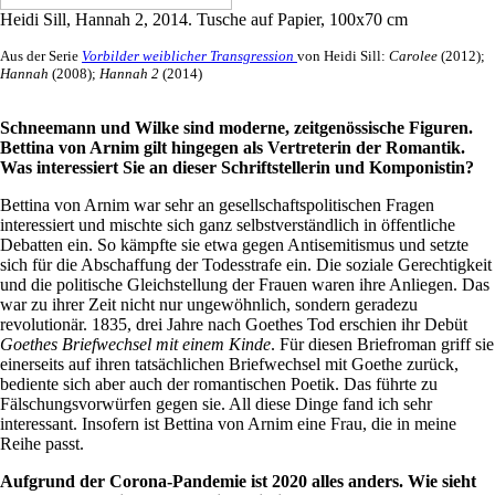
Heidi Sill, Hannah 2, 2014. Tusche auf Papier, 100x70 cm
Aus der Serie
Vorbilder weiblicher Transgression
von Heidi Sill:
Carolee
(2012);
Hannah
(2008);
Hannah 2
(2014)
Schneemann und Wilke sind moderne, zeitgenössische Figuren.
Bettina von Arnim gilt hingegen als Vertreterin der Romantik.
Was interessiert Sie an dieser Schriftstellerin und Komponistin?
Bettina von Arnim war sehr an gesellschaftspolitischen Fragen
interessiert und mischte sich ganz selbstverständlich in öffentliche
Debatten ein. So kämpfte sie etwa gegen Antisemitismus und setzte
sich für die Abschaffung der Todesstrafe ein. Die soziale Gerechtigkeit
und die politische Gleichstellung der Frauen waren ihre Anliegen. Das
war zu ihrer Zeit nicht nur ungewöhnlich, sondern geradezu
revolutionär. 1835, drei Jahre nach Goethes Tod erschien ihr Debüt
Goethes Briefwechsel mit einem Kinde
. Für diesen Briefroman griff sie
einerseits auf ihren tatsächlichen Briefwechsel mit Goethe zurück,
bediente sich aber auch der romantischen Poetik. Das führte zu
Fälschungsvorwürfen gegen sie. All diese Dinge fand ich sehr
interessant. Insofern ist Bettina von Arnim eine Frau, die in meine
Reihe passt.
Aufgrund der Corona-Pandemie ist 2020 alles anders. Wie sieht