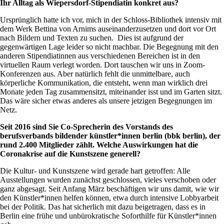
Ihr Alltag als Wiepersdorf-Stipendiatin konkret aus?
Ursprünglich hatte ich vor, mich in der Schloss-Bibliothek intensiv mit
dem Werk Bettina von Arnims auseinanderzusetzen und dort vor Ort
nach Bildern und Texten zu suchen. Dies ist aufgrund der
gegenwärtigen Lage leider so nicht machbar. Die Begegnung mit den
anderen Stipendiatinnen aus verschiedenen Bereichen ist in den
virtuellen Raum verlegt worden. Dort tauschen wir uns in Zoom-
Konferenzen aus. Aber natürlich fehlt die unmittelbare, auch
körperliche Kommunikation, die entsteht, wenn man wirklich drei
Monate jeden Tag zusammensitzt, miteinander isst und im Garten sitzt.
Das wäre sicher etwas anderes als unsere jetzigen Begegnungen im
Netz.
Seit 2016 sind Sie Co-Sprecherin des Vorstands des
berufsverbands bildender künstler*innen berlin (bbk berlin), der
rund 2.400 Mitglieder zählt. Welche Auswirkungen hat die
Coronakrise auf die Kunstszene generell?
Die Kultur- und Kunstszene wird gerade hart getroffen: Alle
Ausstellungen wurden zunächst geschlossen, vieles verschoben oder
ganz abgesagt. Seit Anfang März beschäftigen wir uns damit, wie wir
den Künstler*innen helfen können, etwa durch intensive Lobbyarbeit
bei der Politik. Das hat sicherlich mit dazu beigetragen, dass es in
Berlin eine frühe und unbürokratische Soforthilfe für Künstler*innen