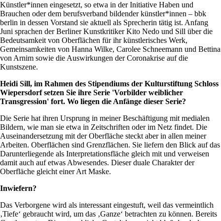
Künstler*innen eingesetzt, so etwa in der Initiative Haben und
Brauchen oder dem berufsverband bildender künstler*innen – bbk
berlin in dessen Vorstand sie aktuell als Sprecherin tätig ist. Anfang
Juni sprachen der Berliner Kunstkritiker Kito Nedo und Sill über die
Bedeutsamkeit von Oberflächen für ihr künstlerisches Werk,
Gemeinsamkeiten von Hanna Wilke, Carolee Schneemann und Bettina
von Arnim sowie die Auswirkungen der Coronakrise auf die
Kunstszene.
Heidi Sill, im Rahmen des Stipendiums der Kulturstiftung Schloss
Wiepersdorf setzen Sie ihre Serie 'Vorbilder weiblicher
Transgression' fort. Wo liegen die Anfänge dieser Serie?
Die Serie hat ihren Ursprung in meiner Beschäftigung mit medialen
Bildern, wie man sie etwa in Zeitschriften oder im Netz findet. Die
Auseinandersetzung mit der Oberfläche steckt aber in allen meiner
Arbeiten. Oberflächen sind Grenzflächen. Sie liefern den Blick auf das
Darunterliegende als Interpretationsfläche gleich mit und verweisen
damit auch auf etwas Abwesendes. Dieser duale Charakter der
Oberfläche gleicht einer Art Maske.
Inwiefern?
Das Verborgene wird als interessant eingestuft, weil das vermeintlich
‚Tiefe‘ gebraucht wird, um das ‚Ganze‘ betrachten zu können. Bereits