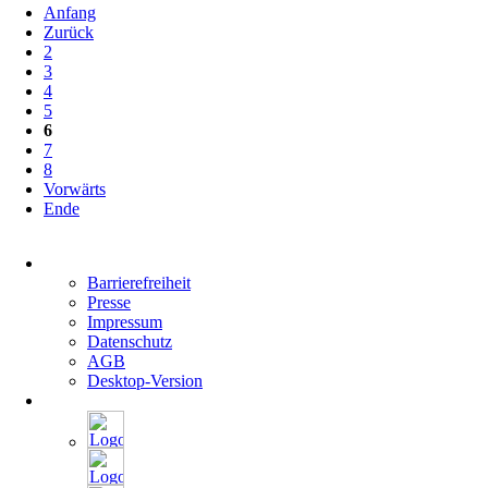
Anfang
Zurück
2
3
4
5
6
7
8
Vorwärts
Ende
Navigation
überspringen
Barrierefreiheit
Presse
Impressum
Datenschutz
AGB
Desktop-Version