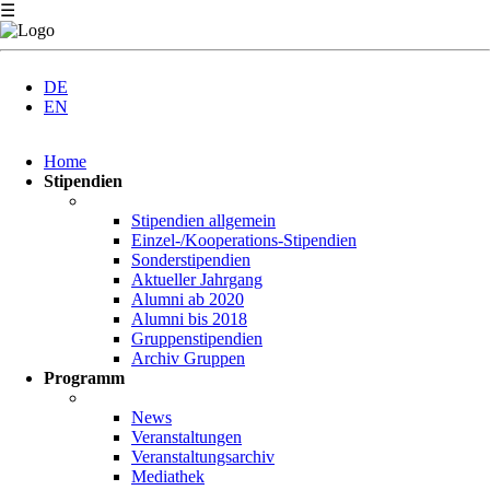
☰
DE
EN
Navigation
Home
überspringen
Stipendien
Stipendien allgemein
Einzel-/Kooperations-Stipendien
Sonderstipendien
Aktueller Jahrgang
Alumni ab 2020
Alumni bis 2018
Gruppenstipendien
Archiv Gruppen
Programm
News
Veranstaltungen
Veranstaltungsarchiv
Mediathek