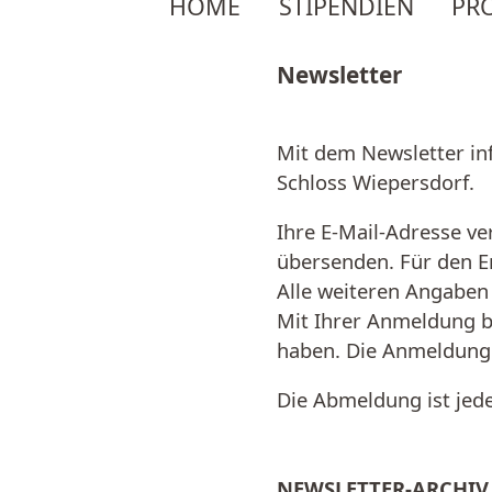
Navigation
HOME
STIPENDIEN
PR
überspringen
Newsletter
Mit dem Newsletter in
Schloss Wiepersdorf.
Ihre E-Mail-Adresse v
übersenden. Für den E
Alle weiteren Angaben 
Mit Ihrer Anmeldung b
haben. Die Anmeldung 
Die Abmeldung ist jede
NEWSLETTER-ARCHIV